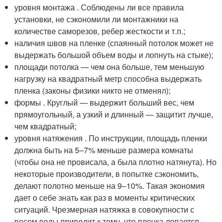
уровня монтажа . Соблюдены ли все правила
установки, не сэкономили ли монтажники на
количестве саморезов, ребер жесткости и т.п.;
наличия швов на пленке (спаянный потолок может не
выдержать большой объем воды и лопнуть на стыке);
площади потолка — чем она больше, тем меньшую
нагрузку на квадратный метр способна выдержать
пленка (законы физики никто не отменял);
формы . Круглый — выдержит больший вес, чем
прямоугольный, а узкий и длинный — защитит лучше,
чем квадратный;
уровня натяжения . По инструкции, площадь пленки
должна быть на 5–7% меньше размера комнаты
(чтобы она не провисала, а была плотно натянута). Но
некоторые производители, в попытке сэкономить,
делают полотно меньше на 9–10%. Такая экономия
дает о себе знать как раз в моменты критических
ситуаций. Чрезмерная натяжка в совокупности с
весом воды приводит к тому, что пленка лопается,