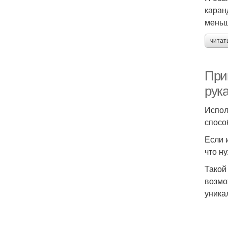
каран
меньш
читат
При
рука
Испол
спосо
Если 
что н
Такой
возмо
уника