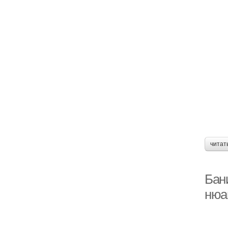
читат
Бани
нюа