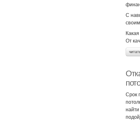
финан
С нав
своим
Какая
От ка
читат
Отка
пот
Срок 
потол
найти
подой