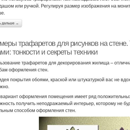
дашом или ручкой. Регулируя размер изображения на мони
е.
ь дальше →
меры трафаретов для рисунков на стене.
ми: тонкости и секреты техники
ьзование трафаретов для декорирования жилища – отлич
бам оформления стен.
идея покрытия обоями, краской или штукатуркой вас не вдо
ужно.
 вариант оформления помещения имеет ряд положительных о
жность получить неподражаемый интерьер, которому не буде
льным способом оформления стен.