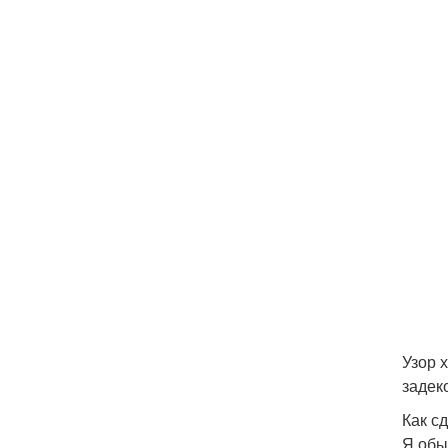
Узор 
задек
Как с
Я обы