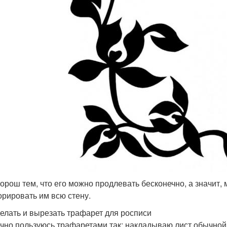
хорош тем, что его можно продлевать бесконечно, а значит
орировать им всю стену.
делать и вырезать трафарет для росписи
чно пользуюсь трафаретами так: накладываю лист обычной