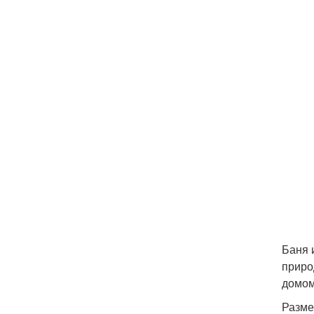
Баня 
приро
домом
Разме