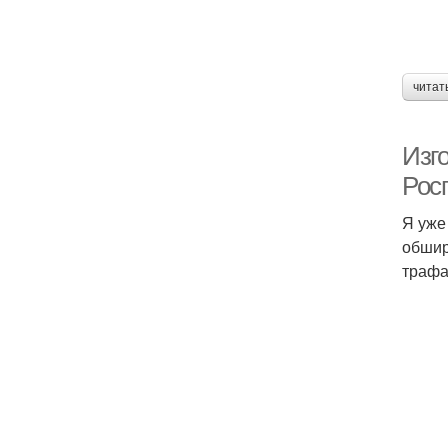
читат
Изг
Рос
Я уже
обшир
трафа