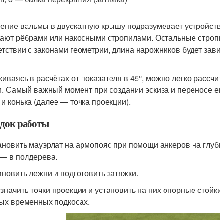
ение вальмы в двускатную крышу подразумевает устройство
ают рёбрами или накосными стропилами. Остальные строп
етствии с законами геометрии, длина нарожников будет зави
киваясь в расчётах от показателя в 45°, можно легко рас
. Самый важный момент при создании эскиза и переносе ег
 и конька (далее — точка проекции).
док работы
тановить мауэрлат на армопояс при помощи анкеров на глуб
 — в полдерева.
тановить лежни и подготовить затяжки.
означить точки проекции и установить на них опорные стойки
ых временных подкосах.