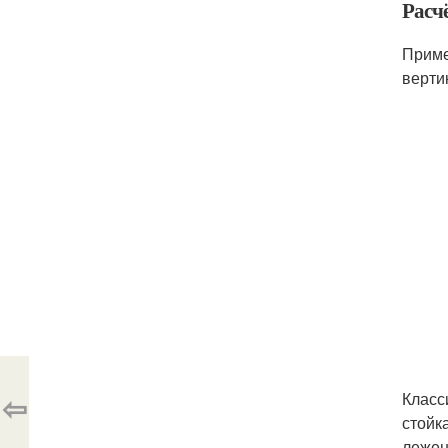
Расчё
Приме
верти
⇦
Класс
стойк
лежен