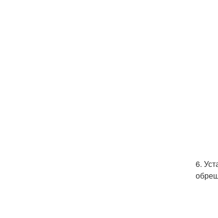
6. Ус
обреш