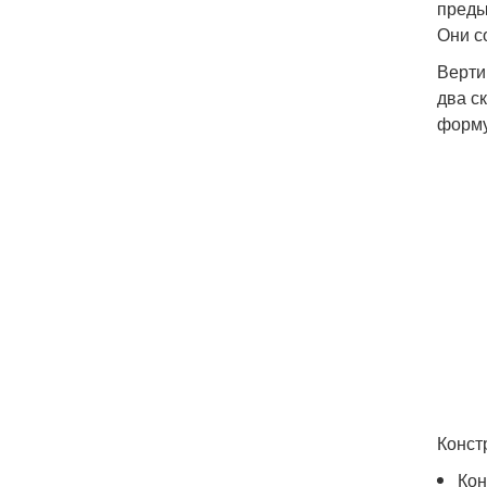
преды
Они с
Верти
два с
форму
Конст
Кон