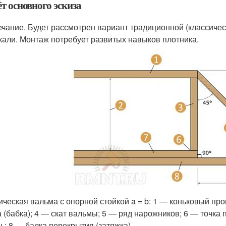
т основного эскиза
чание. Будет рассмотрен вариант традиционной (классическ
кали. Монтаж потребует развитых навыков плотника.
ическая вальма с опорной стойкой a = b: 1 — коньковый про
а (бабка); 4 — скат вальмы; 5 — ряд нарожников; 6 — точка
ь; 8 — балка перекрытия (затяжка)