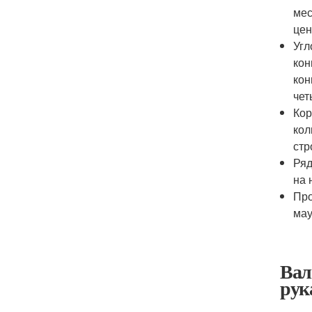
мес
цен
Угл
кон
кон
чет
Кор
кол
стр
Ряд
на 
Про
мау
Вал
рук