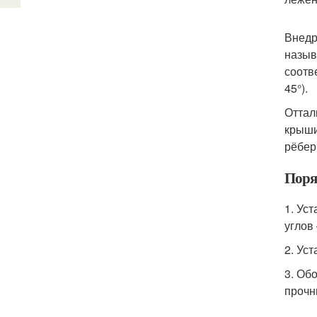
Внедр
назыв
соотв
45°).
Оттал
крыши
рёбер
Поря
1. Ус
углов
2. Ус
3. Об
прочн