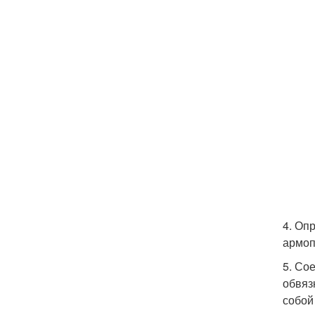
4. Оп
армоп
5. Со
обвяз
собой