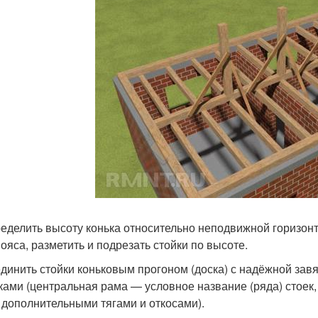
ределить высоту конька относительно неподвижной горизон
ояса, разметить и подрезать стойки по высоте.
единить стойки коньковым прогоном (доска) с надёжной зав
ками (центральная рама — условное название (ряда) стоек,
 дополнительными тягами и откосами).