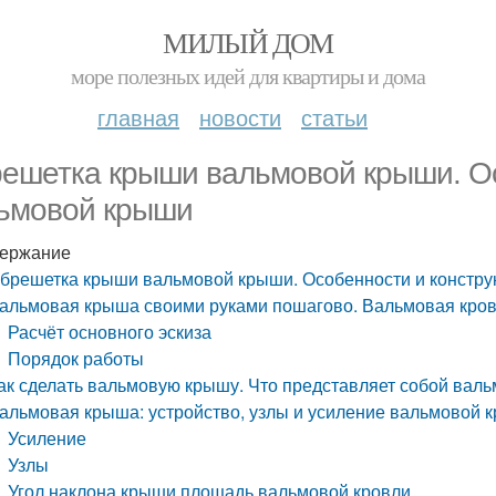
МИЛЫЙ ДОМ
море полезных идей для квартиры и дома
главная
новости
статьи
ешетка крыши вальмовой крыши. Ос
ьмовой крыши
ержание
брешетка крыши вальмовой крыши. Особенности и констр
альмовая крыша своими руками пошагово. Вальмовая кров
Расчёт основного эскиза
Порядок работы
ак сделать вальмовую крышу. Что представляет собой вал
альмовая крыша: устройство, узлы и усиление вальмовой 
Усиление
Узлы
Угол наклона крыши площадь вальмовой кровли