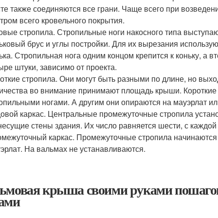
те также соединяются все грани. Чаще всего при возведен
тром всего кровельного покрытия.
овые стропила. Стропильные ноги накосного типа выступ
ьковый брус и углы постройки. Для их вырезания использу
ька. Стропильная нога одним концом крепится к коньку, а в
ыре штуки, зависимо от проекта.
откие стропила. Они могут быть разными по длине, но выхо
ичества во внимание принимают площадь крыши. Короткие
опильными ногами. А другим они опираются на мауэрлат или 
овой каркас. Центральные промежуточные стропила устано
несущие стены здания. Их число равняется шести, с каждой 
межуточный каркас. Промежуточные стропила начинаются н
эрлат. На вальмах не устанавливаются.
ьмовая крыша своими руками пошагов
ами