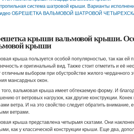
тропильная система шатровой крыши. Варианты исполнен
идео ОБРЕШЕТКА ВАЛЬМОВОЙ ШАТРОВОЙ ЧЕТЫРЕХС
ешетка крыши вальмовой крыши. Осо
ьмовой крыши
овая крыша пользуется особой популярностью, так как ей 
вечность и оригинальный вид. Также стоит отметить и её 
т отличным выбором при обустройстве жилого чердачного эт
ния мансардных окон.
 того, вальмовая крыша имеет обтекаемую форму. И благод
шению от ветровых нагрузок, как другие конструкции. Коне
ами ветра. И на это свойство следует обратить внимание, 
ыми ветрами.
овая крыша представлена четырьмя скатами. Они наклонены
ыми, как у классической конструкции крыши. Еще два, доп