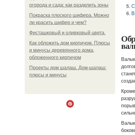
огорода и сада: как разделить зоны
С
В
Покраска плоского шифера. Можно
ли красить шифер и чем?
Фисташковый и оливковый цвета.
Обр
вал
Как обложить дом кирпичом. Плюсы
и минусы деревянного дома,
обложенного кирпичом
Вальм
долго
Проекты дом шалаш. Дом-шалаш:
стане
плюсы и минусы
созда
Кроме
разру
порыв
сильн
Вальм
боков