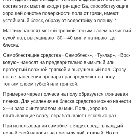
состав этих мастик входят ре- щестБа, способствующие
хоро­шей очистке поверхности пола от грязи, имеют
устойчивый блеск, образуют водостойкую пленку. *
Мастику наносят мягкой тряпкой тонким слоем на чис­тый
сухой пол, высушивают 30—40 мин и натирают до
блеска.
Самоблестящие средства «Самоблеск», «Туклар», «Вос­
ковую» наносят на предвари­тельно вымытый или
протертый влажной тряпкой и высушенный пол. Сразу
после нанесения препарат распределяют на по­лу
тонким слоем губкой или тряпкой.
Примерно через полчаса на полу образуется глянцевая
пленка. Для усиления ее блеска средство можно нанести
2—3 раза с интервалом 30 мин. По­лы, хорошо
впитывающие вла­гу, обрабатывают несколько раз.
При использовании самобле- стящих средств каждый
новый слой наносят на предыдущий, старый. Но со