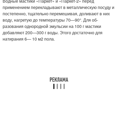
Водные мастики «Паркет» и «Паркет-2» перед
применени­ем перекладывают в металли­ческую посуду и
постепенно, тщательно перемешивая, доли­вают в них
воду, нагретую до температуры 70—90°. Для об­
разования однородной эмуль­сии на 100 г мастики
добавля­ют 200—300 г воды. Этого до­статочно для
натирания 6— 10 м2 пола.