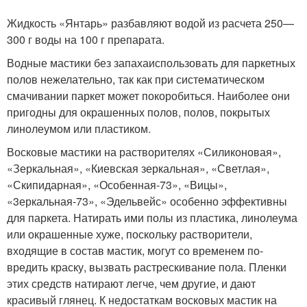
Жидкость «Янтарь» разбавля­ют водой из расчета 250—
300 г воды на 100 г препарата.
Водные мастики без запахаиспользовать для паркетных
полов нежелательно, так как при систематическом
смачива­нии паркет может покоробить­ся. Наиболее они
пригодны для окрашенных полов, полов, по­крытых
линолеумом или плас­тиком.
Восковые мастики на раство­рителях «Силиконовая»,
«Зер­кальная», «Киевская зеркаль­ная», «Светлая»,
«Скипидар­ная», «Особенная-73», «Вицы»,
«3еркальная-73», «Эдельвейс» особенно эффективны
для пар­кета. Натирать ими полы из пластика, линолеума
или окра­шенные хуже, поскольку рас­творители,
входящие в состав мастик, могут со временем по­
вредить краску, вызвать рас­трескивание пола. Пленки
этих средств натирают легче, чем другие, и дают
красивый гля­нец. К недостаткам восковых мастик на