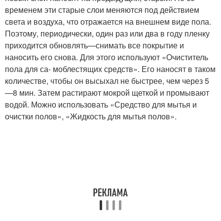
временем эти старые слои меняются под дей­ствием
света и воздуха, что от­ражается на внешнем виде по­ла.
Поэтому, периодически, один раз или два в году пленку
приходится обновлять—сни­мать все покрытие и
наносить его снова. Для этого использу­ют «Очиститель
пола для са- моблестящих средств». Его на­носят в таком
количестве, что­бы он высыхал не быстрее, чем через 5
—8 мин. Затем расти­рают мокрой щеткой и промы­вают
водой. Можно использо­вать «Средство для мытья и
очистки полов», «Жидкость для мытья полов».