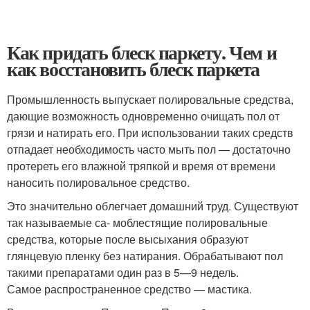
Как придать блеск паркету. Чем и
как восстановить блеск паркета
Промышленность выпускает полировальные средства,
даю­щие возможность одновремен­но очищать пол от
грязи и на­тирать его. При использовании таких средств
отпадает необхо­димость часто мыть пол — до­статочно
протереть его влаж­ной тряпкой и время от време­ни
наносить полировальное средство.
Это значительно об­легчает домашний труд. Су­ществуют
так называемые са- моблестящие полировальные
средства, которые после высы­хания образуют
глянцевую пленку без натирания. Обраба­тывают пол
такими препарата­ми один раз в 5—9 недель.
Самое распространенное средство — мастика.