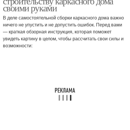
строительству каркасного дома
своими руками
В деле самостоятельной сборки каркасного дома важно
ничего не упустить и не допустить ошибок. Перед вами
Полувальмовая крыша
Шатровая крыша
— краткая обзорная инструкция, которая поможет
увидеть картину в целом, чтобы рассчитать свои силы и
возможности:
Многощипцовая крыша
Купольная крыша
Комбинационная крыша
Крыша с эркером
Четырехскатная крыша
Крыши над эркером