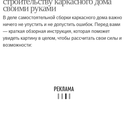
строительству каркасного дома
своими руками
В деле самостоятельной сборки каркасного дома важно
ничего не упустить и не допустить ошибок. Перед вами
Полувальмовая крыша
Шатровая крыша
— краткая обзорная инструкция, которая поможет
увидеть картину в целом, чтобы рассчитать свои силы и
возможности:
Многощипцовая крыша
Купольная крыша
Комбинационная крыша
Односкатные крыши
Профнастил на плоскую
Крыши из профнастила
крышу