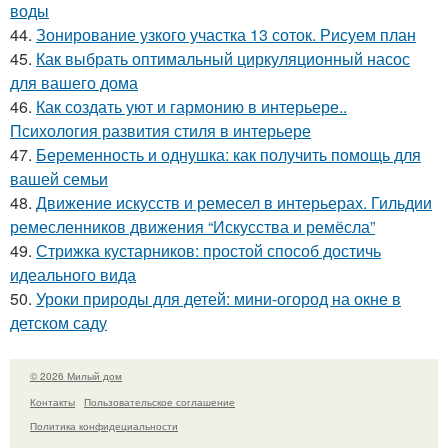
воды
44.
Зонирование узкого участка 13 соток. Рисуем план
45.
Как выбрать оптимальный циркуляционный насос
для вашего дома
46.
Как создать уют и гармонию в интерьере..
Психология развития стиля в интерьере
47.
Беременность и однушка: как получить помощь для
вашей семьи
48.
Движение искусств и ремесел в интерьерах. Гильдии
ремесленников движения “Искусства и ремёсла”
49.
Стрижка кустарников: простой способ достичь
идеального вида
50.
Уроки природы для детей: мини-огород на окне в
детском саду
© 2026 Милый дом
Контакты
Пользовательское соглашение
Политика конфидециальности