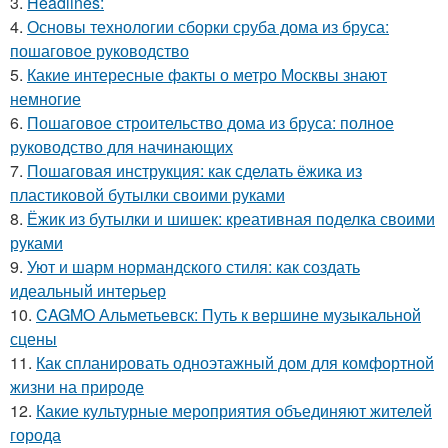
3.
Headlines:
4.
Основы технологии сборки сруба дома из бруса:
пошаговое руководство
5.
Какие интересные факты о метро Москвы знают
немногие
6.
Пошаговое строительство дома из бруса: полное
руководство для начинающих
7.
Пошаговая инструкция: как сделать ёжика из
пластиковой бутылки своими руками
8.
Ёжик из бутылки и шишек: креативная поделка своими
руками
9.
Уют и шарм нормандского стиля: как создать
идеальный интерьер
10.
CAGMO Альметьевск: Путь к вершине музыкальной
сцены
11.
Как спланировать одноэтажный дом для комфортной
жизни на природе
12.
Какие культурные мероприятия объединяют жителей
города