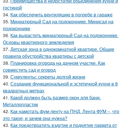
33.
Преимущества и недостатки объединения кухни и
гостиной
34.
Как обеспечить вентиляцию в погребе в гараже
35.
Миниатюрный Сад на подоконнике. Минисад на
подоконнике
36.
Как вырастить миниатюрный Сад на подоконнике.
Основы квартирного земледелия
37.
Детская зона в однокомнатной квартире. Общие
правила обустройства квартиры с детской
38.
Планировка огорода на дачном участке. Как
совместить сад и огород
39.
Суккуленты: секреты долгой жизни
40.
Создание функциональной и эстетичной кухни в 8
квадратных метрах
41.
Какой должен быть размер окон для бани.
Металлопластик
42.
Как намотать фум-ленту на ПНД. Лента ФУМ –, что
это такое, и зачем она нужна?
43.
Как предотвратить вздутие и поднятие паркета от