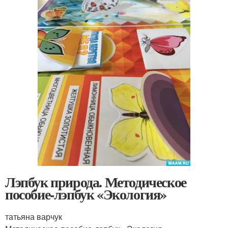
Лэпбук природа. Методическое
пособие-лэпбук «Экология»
татьяна варчук