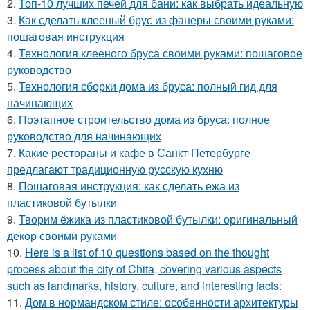
2.
Топ-10 лучших печей для бани: как выбрать идеальную
3.
Как сделать клееный брус из фанеры своими руками:
пошаговая инструкция
4.
Технология клееного бруса своими руками: пошаговое
руководство
5.
Технология сборки дома из бруса: полный гид для
начинающих
6.
Поэтапное строительство дома из бруса: полное
руководство для начинающих
7.
Какие рестораны и кафе в Санкт-Петербурге
предлагают традиционную русскую кухню
8.
Пошаговая инструкция: как сделать ежа из
пластиковой бутылки
9.
Творим ёжика из пластиковой бутылки: оригинальный
декор своими руками
10.
Here is a list of 10 questions based on the thought
process about the city of Chita, covering various aspects
such as landmarks, history, culture, and interesting facts:
11.
Дом в нормандском стиле: особенности архитектуры