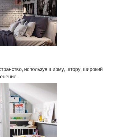
странство, используя ширму, штору, широкий
менение.