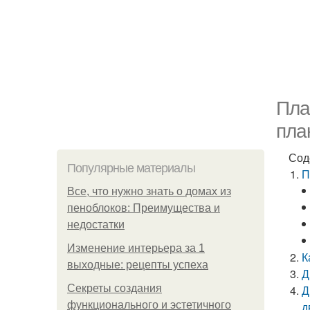
Пла
пла
Сод
Популярные материалы
П
Все, что нужно знать о домах из
пеноблоков: Преимущества и
недостатки
Изменение интерьера за 1
К
выходные: рецепты успеха
Д
Секреты создания
Д
функционального и эстетичного
д