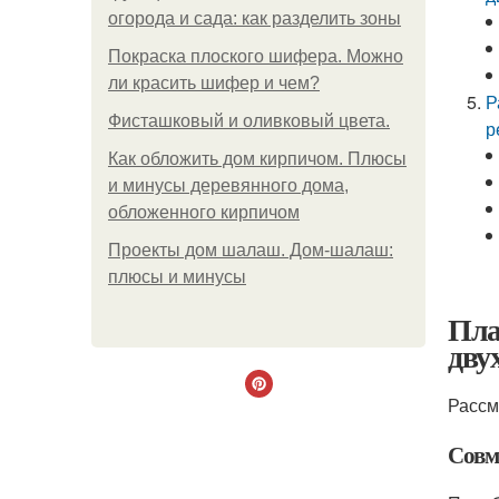
огорода и сада: как разделить зоны
Покраска плоского шифера. Можно
ли красить шифер и чем?
Р
Фисташковый и оливковый цвета.
р
Как обложить дом кирпичом. Плюсы
и минусы деревянного дома,
обложенного кирпичом
Проекты дом шалаш. Дом-шалаш:
плюсы и минусы
Пла
дву
Рассм
Совм