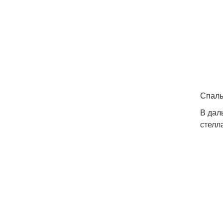
Спаль
В дал
стелл