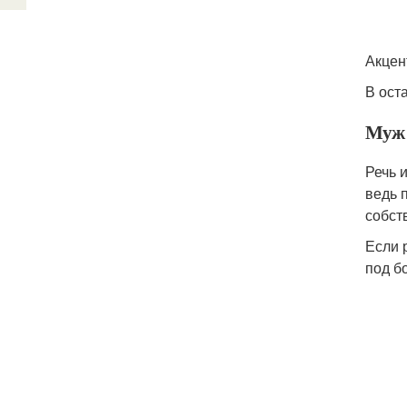
Акцен
В ост
Муж 
Речь 
ведь 
собст
Если 
под бо