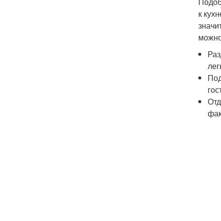
Подоб
к кух
значи
можно
Раз
лег
Под
гос
Отд
фак