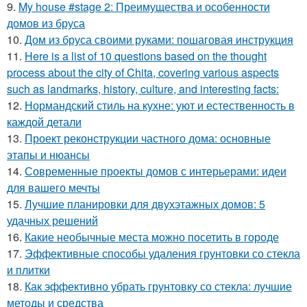
9.
My house #stage 2: Преимущества и особенности
домов из бруса
10.
Дом из бруса своими руками: пошаговая инструкция
11.
Here is a list of 10 questions based on the thought
process about the city of Chita, covering various aspects
such as landmarks, history, culture, and interesting facts:
12.
Нормандский стиль на кухне: уют и естественность в
каждой детали
13.
Проект реконструкции частного дома: основные
этапы и нюансы
14.
Современные проекты домов с интерьерами: идеи
для вашего мечты
15.
Лучшие планировки для двухэтажных домов: 5
удачных решений
16.
Какие необычные места можно посетить в городе
17.
Эффективные способы удаления грунтовки со стекла
и плитки
18.
Как эффективно убрать грунтовку со стекла: лучшие
методы и средства