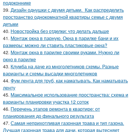
подоконнике
39.
Дизайн однушки с двумя детьми. Как распределить
пространство однокомнатной квартиры семье с двумя
детьми
40.
Новостройка без отделки: что делать дальше
41.
Монтаж окна в парную. Окна в парилке бани и их
размеры: можно ли ставить пластиковые окна?
42.
Монтаж окна в парилке своими руками. Нужно ли
окно в парилке
43.
Клумба на даче из многолетников схемы. Разные
варианты и схемы высадки многолетников
44.
Фум лента для труб, как наматывать. Как наматывать
ленту
45.
Максимальное использование пространства: схема и
варианты планировки участка 12 соток
46.
Перечень этапов ремонта в квартире: от
планирования до финального результата
47.
Самая неприхотливая газонная трава и тип газона.
Лучшая газонная трава для дачи, которая вытесняет