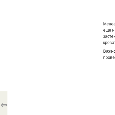
Менее
еще н
засте
крова
Важно
прове
⇦