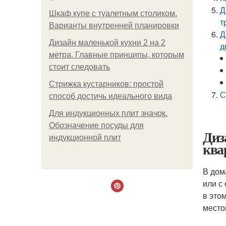
Д
Шкаф купе с туалетным столиком.
т
Варианты внутренней планировки
Д
Дизайн маленькой кухни 2 на 2
д
метра. Главные принципы, которым
стоит следовать
Стрижка кустарников: простой
С
способ достичь идеального вида
Для индукционных плит значок.
Обозначение посуды для
Диз
индукционной плит
ква
В дом
или с
в это
место