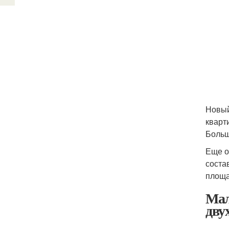
Новый
кварт
Больш
Еще о
соста
площа
Мал
дву