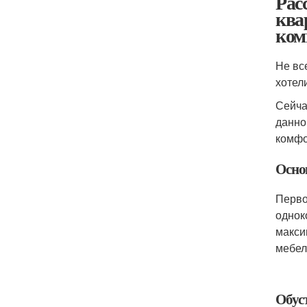
Рас
ква
ком
Не вс
хотел
Сейча
данно
комфо
Осно
Перво
однок
макси
мебел
Обус