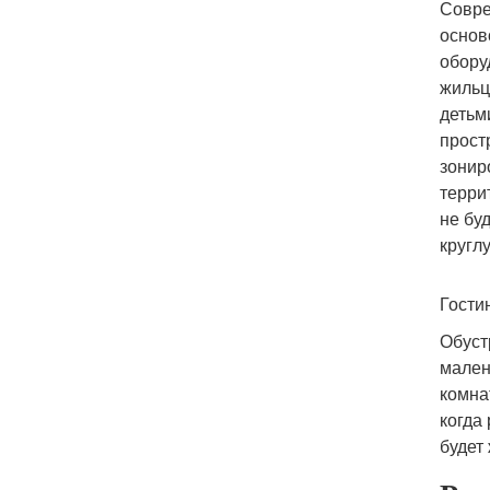
Совре
основ
обору
жильц
детьм
прост
зонир
терри
не бу
кругл
Гости
Обуст
мален
комна
когда
будет