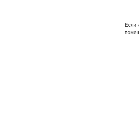
Если 
помещ