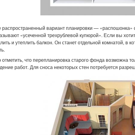
 распространенный вариант планировки — «распошонка» с 
азывают «усеченной трехрублевой купюрой». Если вы хоти
клить и утеплить балкон. Он станет отдельной комнатой, в 
ть.
 отметить, что перепланировка старого фонда возможна то
дение работ. Для сноса некоторых стен потребуется разре