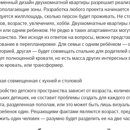
менный дизайн двухкомнатной квартиры разрешает реализо
ополагающие зоны. Разработка любого проекта начинается 
дуется жилплощадь, сколько персон будет проживать. Не с
ов, возрасте, увлечениях, хобби. Двухкомнатные квартиры
и или одним ребенком. Не редко в таких апартаментах могу
ранство. Уже исходя из ответов на вопросы, можно предста
ование в перепланировке. Для семьи с одним ребёнком — о
торией, другая — будет совмещать спальню для родителей с
дет полноценной кровати, но есть масса других интересных
ую кровать, или трансформер.
ная совмещенная с кухней и столовой
ройство детского пространства зависит от возраста, колич
ьких детишек, не составит проблемы создать для каждого 
та, разделенная пополам, или это может быть лишь визуал
 ребенок один. Решающими фактами являются возраст, пред
 жить один человек — разумно будет разделить ее на две ча