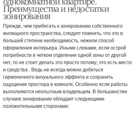
однокомнатной квартире.
Преимущества и недостатки
зонирования
Мебели в
Прежде, чем прибегать к зонированию собственного
М с ребенком
однокомнатной
жилищного пространства, следует помнить, что это в
квартире
большей степени необходимость, нежели способ
оформления интерьера. Иными словами, если острой
Мебели в
потребности в четком отделении одной зоны от другой
Двухкомнатная
двухкомнатной
нет, то не стоит делать это просто потому, что есть место
квартира
квартире
и средства . Ведь не всегда можно добиться
гармоничного визуального эффекта и сохранить
ощущение простора в комнате. Особенно если работы
выполняются неопытным владельцем. В большинстве
Квартиры для молодой
Семьи с ребенком
случаев зонирование обладает следующими
положительными сторонами:
Дети в однокомнатной
Комнатная квартира
квартире