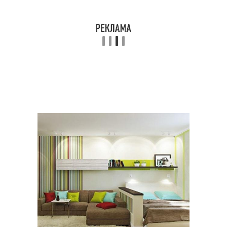
Двухкомнатные
Квартира для семьи
квартиры
Семья с ребенком
2-комнатная квартира
Квартира в
Квартира для мамы
новостройке
Трехкомнатная
Комнатные квартиры
квартира