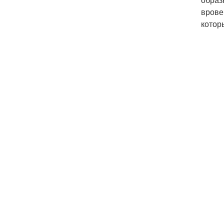
врове
котор