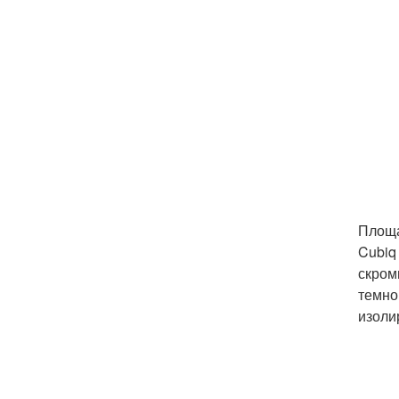
Площа
Cubiq
скром
темно
изоли