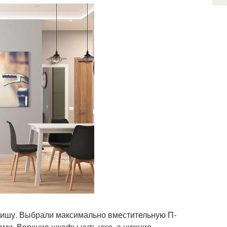
нишу. Выбрали максимально вместительную П-
и. Верхние шкафы чуть уже, а нижние –