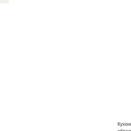
Кухон
образ