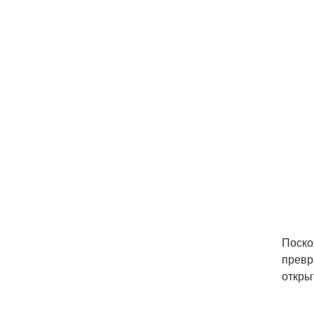
Поско
превр
откры