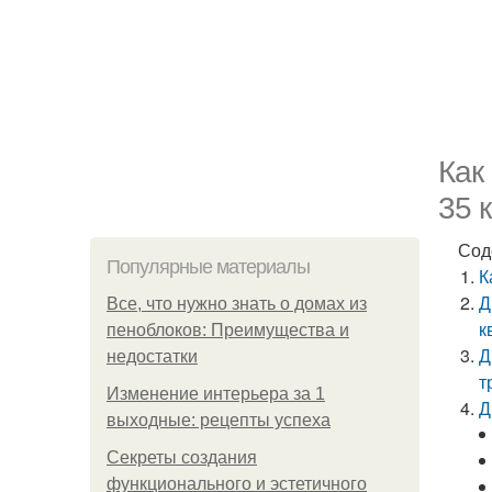
Как
35 
Сод
Популярные материалы
К
Д
Все, что нужно знать о домах из
к
пеноблоков: Преимущества и
Д
недостатки
т
Изменение интерьера за 1
Д
выходные: рецепты успеха
Секреты создания
функционального и эстетичного