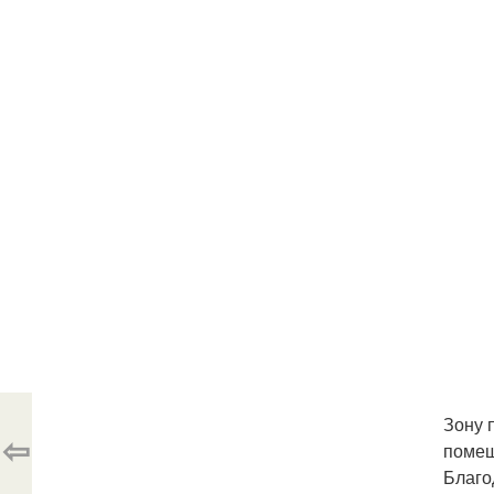
Зону 
⇦
помещ
Благо