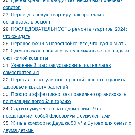
советов
27.
Переезд в новую квартиру: как правильно
организовать ремонт
28.
ПОСЛЕДОВАТЕЛЬНОСТЬ ремонта квартиры 2024:
что ожидать
29.
Перенос кухни в новостройке: все, что нужно знать
30.
Сделать кухню больше: как увеличить ее площадь за
счет жилой комнаты
31.
Уверенный шаг: как установить пол на лагах
самостоятельно
32.
Пересадка суккулентов: простой способ сохранить
здоровье и красоту растений
33.
Просто и эффективно: как правильно организовать
вентиляцию погреба в гараже
34.
Сад из суккулентов на подоконнике. Что
представляет собой флорариум с суккулентами
35.
Жить в комфорте: Двушка 50 м² в Бутово для семьи с
двумя детьми