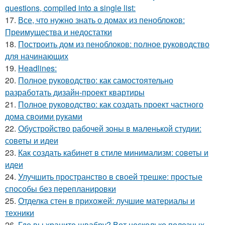
questions, compiled into a single list:
17.
Все, что нужно знать о домах из пеноблоков:
Преимущества и недостатки
18.
Построить дом из пеноблоков: полное руководство
для начинающих
19.
Headlines:
20.
Полное руководство: как самостоятельно
разработать дизайн-проект квартиры
21.
Полное руководство: как создать проект частного
дома своими руками
22.
Обустройство рабочей зоны в маленькой студии:
советы и идеи
23.
Как создать кабинет в стиле минимализм: советы и
идеи
24.
Улучшить пространство в своей трешке: простые
способы без перепланировки
25.
Отделка стен в прихожей: лучшие материалы и
техники
26.
Где вы храните швабру? Вот несколько полезных