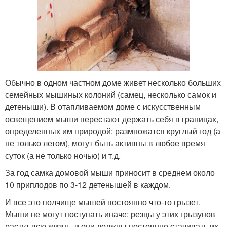
Обычно в одном частном доме живет несколько больших
семейных мышиных колоний (самец, несколько самок и
детеныши). В отапливаемом доме с искусственным
освещением мыши перестают держать себя в границах,
определенных им природой: размножатся круглый год (а
не только летом), могут быть активны в любое время
суток (а не только ночью) и т.д.
За год самка домовой мыши приносит в среднем около
10 приплодов по 3-12 детенышей в каждом.
И все это полчище мышей постоянно что-то грызет.
Мыши не могут поступать иначе: резцы у этих грызунов
растут всю жизнь, и они должны постоянно стачивать их,