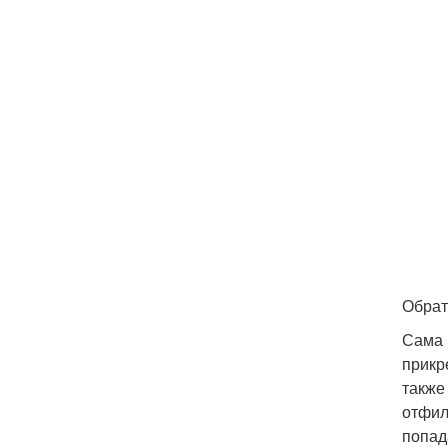
Обрат
Сама 
прикр
также
отфил
попад