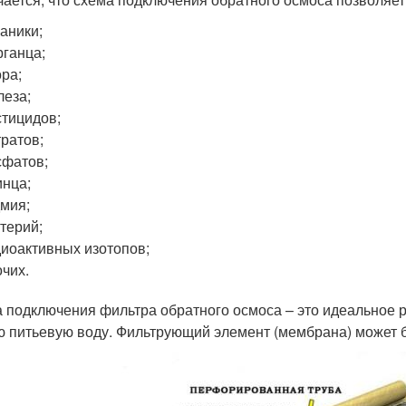
аники;
ганца;
ра;
еза;
тицидов;
ратов;
фатов;
нца;
мия;
терий;
иоактивных изотопов;
чих.
 подключения фильтра обратного осмоса – это идеальное ре
ю питьевую воду. Фильтрующий элемент (мембрана) может 