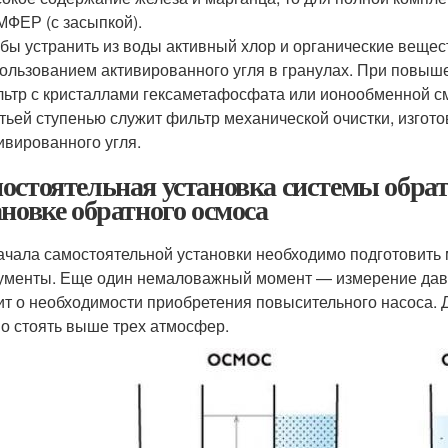
ФЕР (с засыпкой).
бы устранить из воды активный хлор и органические вещес
ользованием активированного угля в гранулах. При повыш
ьтр с кристаллами гексаметафосфата или ионообменной с
тьей ступенью служит фильтр механической очистки, изгот
ивированного угля.
остоятельная установка системы обрат
ановке обратного осмоса
ачала самостоятельной установки необходимо подготовить
ументы. Еще один немаловажный момент — измерение давле
ит о необходимости приобретения повысительного насоса. 
о стоять выше трех атмосфер.