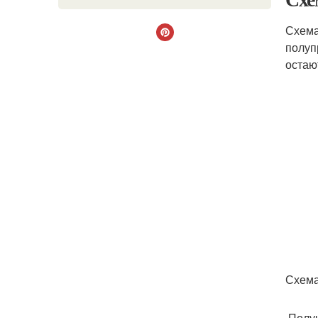
Схема
полуп
остаю
Схема
Получ