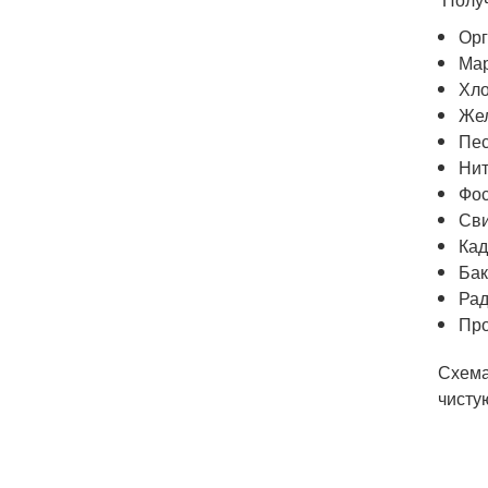
Орг
Мар
Хло
Жел
Пес
Нит
Фос
Сви
Кад
Бак
Рад
Про
Схема
чисту