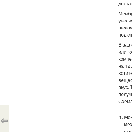
доста
Мембр
увели
щелоч
подкл
В зав
или г
компе
на 12
хотит
вещес
вкус.
получ
Схема
⇦
Мех
мех
выс