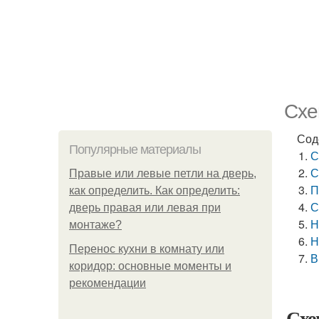
Схе
Сод
Популярные материалы
С
С
Правые или левые петли на дверь,
П
как определить. Как определить:
С
дверь правая или левая при
Н
монтаже?
Н
Перенос кухни в комнату или
В
коридор: основные моменты и
рекомендации
Схе