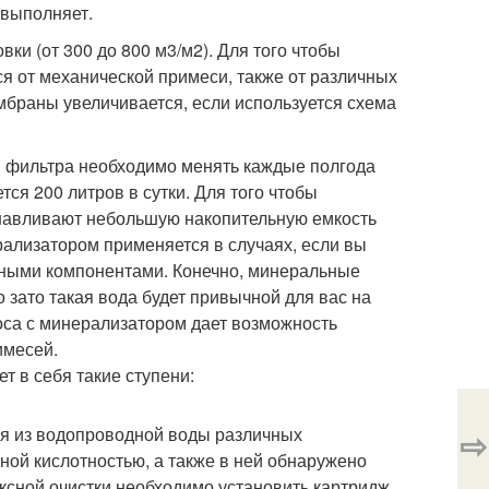
 выполняет.
ки (от 300 до 800 м3/м2). Для того чтобы
я от механической примеси, также от различных
мбраны увеличивается, если используется схема
ри фильтра необходимо менять каждые полгода
ся 200 литров в сутки. Для того чтобы
навливают небольшую накопительную емкость
рализатором применяется в случаях, если вы
ьными компонентами. Конечно, минеральные
 зато такая вода будет привычной для вас на
оса с минерализатором дает возможность
имесей.
 в себя такие ступени:
ия из водопроводной воды различных
⇨
ной кислотностью, а также в ней обнаружено
ксной очистки необходимо установить картридж