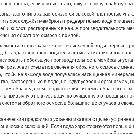
точно проста, если учитывать то, какую сложную работу она
ана такого типа характеризуется высокой плотностью упаков
чить срок службы мембраны предварительно вода очищаетс
ей и кислот, растворенных в ней. А производительность ме
ючения обратного осмоса с помпой.
исимости от того, какое качество исходной воды, первые т
од. Стандартной производительностью таких фильтров являет
нсировать небольшую производительность мембраны уста
 литров. А вот схема подключения обратного осмоса с мине
е, чтобы на выходе вода получалась насыщенная минерал
тва, растворенные в воде, не будут усвоены организмом, но
 Таким образом, схема подключения системы обратного осм
ить привычную по вкусу воду, но очищенную от вредных пр
 системы обратного осмоса в большинстве случаев включает
анический предфильтр устанавливается с целью устранен
анических включений. Если вода характеризуется повышен
окое содержание железа и марганца, то для полной компле