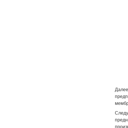
Далее
предп
мембр
Следу
предн
произ