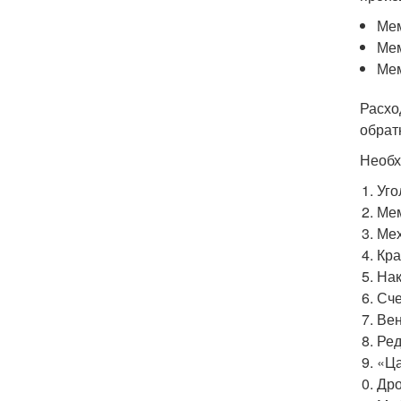
Мем
Мем
Мем
Расхо
обрат
Необх
Уго
Мем
Мех
Кра
Нак
Сче
Вен
Ред
«Ца
Дро