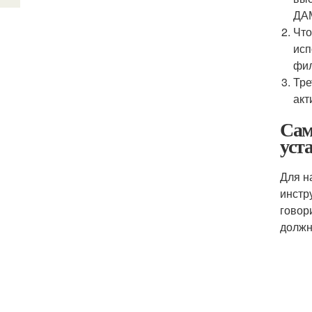
ДАМ
Что
исп
фил
Тре
акт
Сам
уст
Для н
инстр
говор
должн