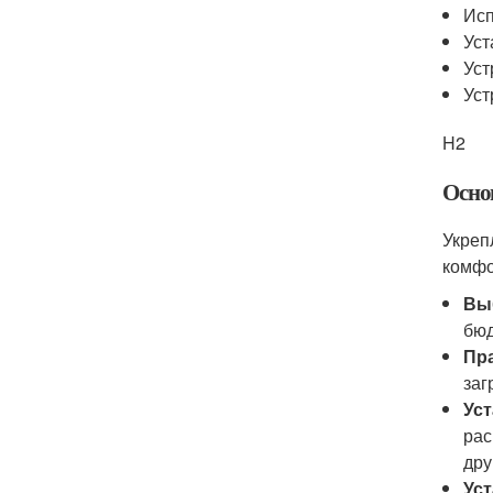
Исп
Уст
Уст
Уст
H2
Осно
Укреп
комфо
Вы
бюд
Пр
заг
Ус
рас
дру
Уст