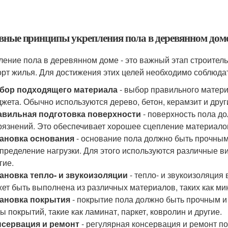
вные принципы укрепления пола в деревянном дом
ление пола в деревянном доме - это важный этап строитель
рт жилья. Для достижения этих целей необходимо соблюд
бор подходящего материала
- выбор правильного материа
жета. Обычно используются дерево, бетон, керамзит и дру
авильная подготовка поверхности
- поверхность пола до
рязнений. Это обеспечивает хорошее сцепление материало
тановка основания
- основание пола должно быть прочны
пределение нагрузки. Для этого используются различные ви
гие.
ановка тепло- и звукоизоляции
- тепло- и звукоизоляция
ет быть выполнена из различных материалов, таких как мин
тановка покрытия
- покрытие пола должно быть прочным и
ы покрытий, такие как ламинат, паркет, ковролин и другие.
нсервация и ремонт
- регулярная консервация и ремонт п