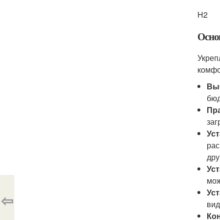
H2
Осно
Укреп
комфо
Вы
бюд
Пр
заг
Ус
рас
дру
Уст
мож
Ус
⇦
вид
Ко