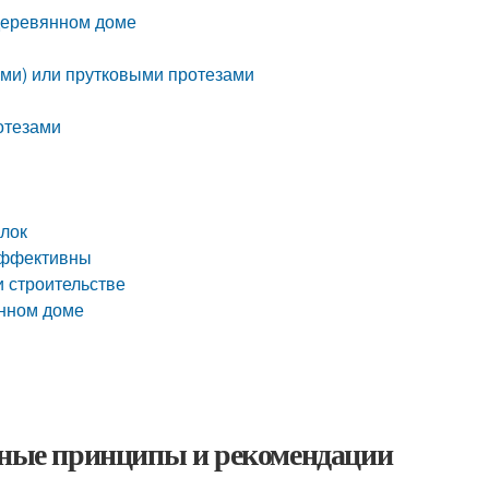
деревянном доме
ами) или прутковыми протезами
отезами
алок
эффективны
и строительстве
янном доме
овные принципы и рекомендации