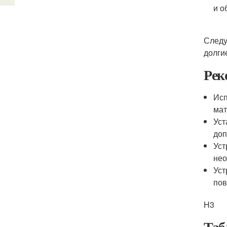
и о
Следу
долги
Рек
Исп
мат
Уст
доп
Уст
нео
Уст
пов
H3
Таб