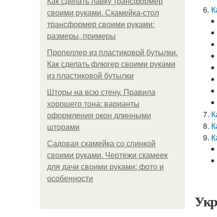
Как сделать лавку трансформер
К
своими руками. Скамейка-стол
трансформер своими руками:
размеры, примеры
Пропеллер из пластиковой бутылки.
Как сделать флюгер своими руками
из пластиковой бутылки
Шторы на всю стену. Правила
хорошего тона: варианты
К
оформления окон длинными
К
шторами
К
Садовая скамейка со спинкой
своими руками. Чертежи скамеек
для дачи своими руками: фото и
особенности
Укр