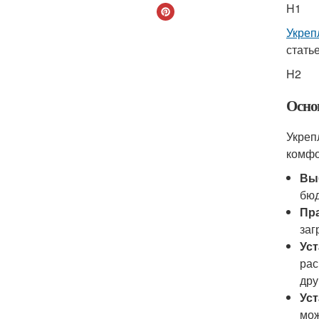
H1
Укреп
стать
H2
Осно
Укреп
комфо
Вы
бюд
Пр
заг
Ус
рас
дру
Уст
мож