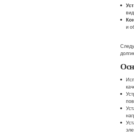
Ус
вид
Ко
и о
Следу
долги
Осн
Исп
кач
Уст
пов
Уст
наг
Уст
эле