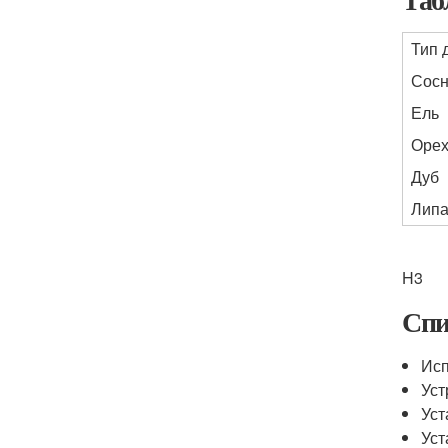
Тип 
Сос
Ель
Оре
Дуб
Лип
H3
Спи
Исп
Уст
Уст
Уст