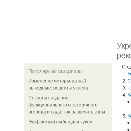
Укр
рек
Сод
Популярные материалы
У
С
Изменение интерьера за 1
Ч
выходные: рецепты успеха
К
Секреты создания
функционального и эстетичного
огорода и сада: как разделить зоны
К
Эффектный выбор для кухни.