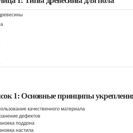
древесины
на
х
а
сок 1: Основные принципы укрепления
ользование качественного материала
ранение дефектов
ановка поддона
ановка настила