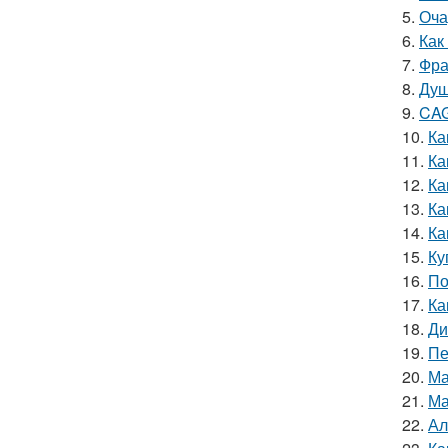
5.
Оча
6.
Как
7.
Фра
8.
Душ
9.
CAG
10.
Ка
11.
Ка
12.
Ка
13.
Ка
14.
Ка
15.
Ку
16.
По
17.
Ка
18.
Ди
19.
Пе
20.
Ма
21.
Ма
22.
Ал