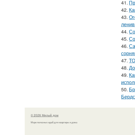
41.
Пр
42.
Ка
43.
Ог
лени
44.
Со
45.
Со
46.
Са
сорня
47.
ТО
48.
До
49.
Ка
испол
50.
Бр
Бердс
© 2026 Милый дом
Море полезных идей для квартиры и дома