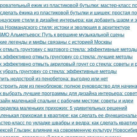
ровательный ежик из пластиковой бутылки: мастер-класс п
 сделать ёжика из пластиковой бутылки и шишек: простая п
нцузские стили в дизайне интерьера: как добавить шарм и 
а Нормандского стиля: истоки и эволюция в архитектуре
MO Альметьевск: Путь к вершине музыкальной сцены
кие легенды и мифы связаны с историей Москвы
к отмыть грунтовку с матового стекла: эффективные методы
к эффективно отмыть грунтовку со стекла: лучшие методы
к эффективно отмыть акриловый грунт со стекла: советы и
к убрать грунтовку со стекла: эффективные методы
пить недострой из пенобетона: выгодно или нет
строить дом из пеноблоков: полное руководство для начи
к выбрать лучшие программы для дизайна интерьера: сове
зайн маленькой спальни с рабочим местом: советы и идеи
ределка маленьких прихожих: 5 удивительных решений
ленькая прихожая в квартире: как сделать ее функциональ
стер-класс по укладке швабры и ведра: как сделать квартир
ексей Глызин: влияние на современную культуру Новосиби