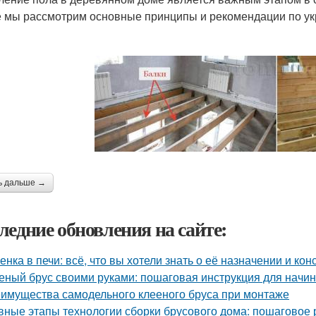
е мы рассмотрим основные принципы и рекомендации по у
ь дальше →
ледние обновления на сайте:
енка в печи: всё, что вы хотели знать о её назначении и кон
еный брус своими руками: пошаговая инструкция для нач
имущества самодельного клееного бруса при монтаже
вные этапы технологии сборки брусового дома: пошаговое 