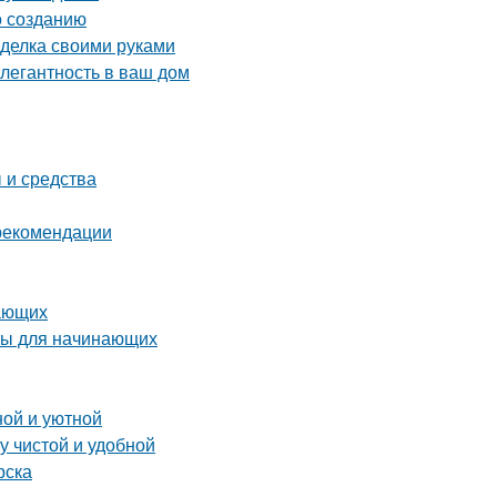
о созданию
оделка своими руками
элегантность в ваш дом
 и средства
 рекомендации
нающих
ты для начинающих
ной и уютной
у чистой и удобной
рска