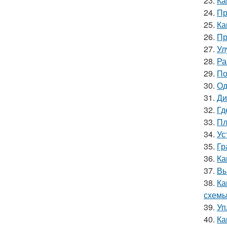
23.
Ка
24.
Пр
25.
Ка
26.
Пр
27.
Ул
28.
Ра
29.
По
30.
Од
31.
Ди
32.
Гд
33.
Пл
34.
Ус
35.
Гр
36.
Ка
37.
Вы
38.
Ка
схемы
39.
Уп
40.
Ка