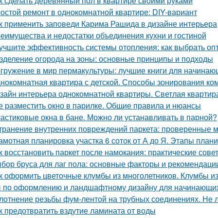
к сделать деревянный пол в квартире своими руками
остой ремонт в однокомнатной квартире: DIY-вариант
к применить заповеди Карима Рашида в дизайне интерьера
еимущества и недостатки объединения кухни и гостиной
учшите эффективность системы отопления: как выбрать о
зделение огорода на зоны: основные принципы и подходы
гружение в мир пермакультуры: лучшие книги для начинаю
нокомнатная квартира с детской. Способы зонирования ко
зайн интерьера однокомнатной квартиры. Светлая квартира
е разместить окно в парилке. Общие правила и нюансы
астиковые окна в бане. Можно ли устанавливать в парной?
транение внутренних повреждений паркета: проверенные м
амотная планировка участка 6 соток от А до Я. Этапы план
к восстановить паркет после намокания: практические сове
бор бруса для лаг пола: основные факторы и рекомендаци
к оформить цветочные клумбы из многолетников. Клумбы из
 по оформлению и ландшафтному дизайну для начинающих
лотнение резьбы фум-лентой на трубных соединениях. Не 
к предотвратить вздутие ламината от воды