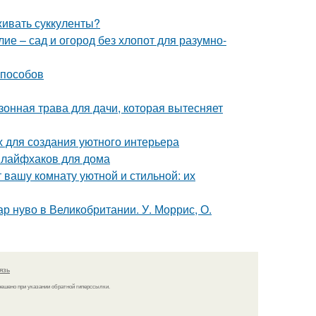
живать суккуленты?
е – сад и огород без хлопот для разумно-
способов
зонная трава для дачи, которая вытесняет
х для создания уютного интерьера
 лайфхаков для дома
 вашу комнату уютной и стильной: их
р нуво в Великобритании. У. Моррис, О.
язь
решено при указании обратной гиперссылки.