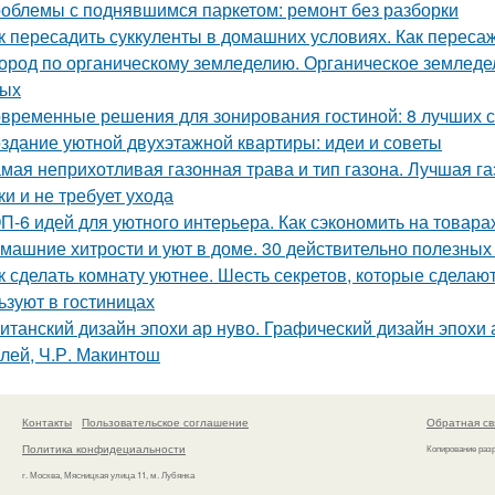
облемы с поднявшимся паркетом: ремонт без разборки
к пересадить суккуленты в домашних условиях. Как переса
ород по органическому земледелию. Органическое земледели
вых
временные решения для зонирования гостиной: 8 лучших 
здание уютной двухэтажной квартиры: идеи и советы
мая неприхотливая газонная трава и тип газона. Лучшая га
ки и не требует ухода
П-6 идей для уютного интерьера. Как сэкономить на товара
машние хитрости и уют в доме. 30 действительно полезных
к сделать комнату уютнее. Шесть секретов, которые сделают
ьзуют в гостиницах
итанский дизайн эпохи ар нуво. Графический дизайн эпохи а
лей, Ч.Р. Макинтош
Контакты
Пользовательское соглашение
Обратная св
Политика конфидециальности
Копирование раз
г. Москва, Мясницкая улица 11, м. Лубянка