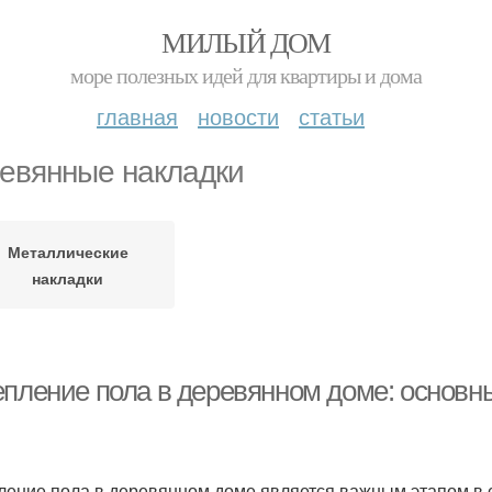
МИЛЫЙ ДОМ
море полезных идей для квартиры и дома
главная
новости
статьи
евянные накладки
Металлические
накладки
епление пола в деревянном доме: основ
ление пола в деревянном доме является важным этапом в ст