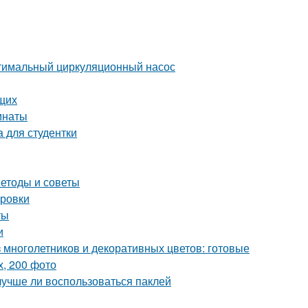
птимальный циркуляционный насос
щих
мнаты
 для студентки
етоды и советы
ировки
ты
и
 многолетников и декоративных цветов: готовые
, 200 фото
лучше ли воспользоваться паклей