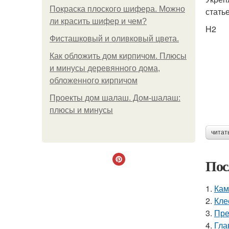
Покраска плоского шифера. Можно
стать
ли красить шифер и чем?
H2
Фисташковый и оливковый цвета.
Как обложить дом кирпичом. Плюсы
и минусы деревянного дома,
обложенного кирпичом
Проекты дом шалаш. Дом-шалаш:
плюсы и минусы
читат
Пос
1.
Кам
2.
Кле
3.
Пре
4.
Гла