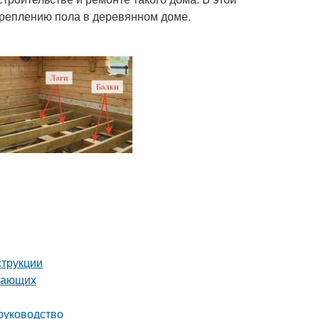
креплению пола в деревянном доме.
струкции
инающих
руководство