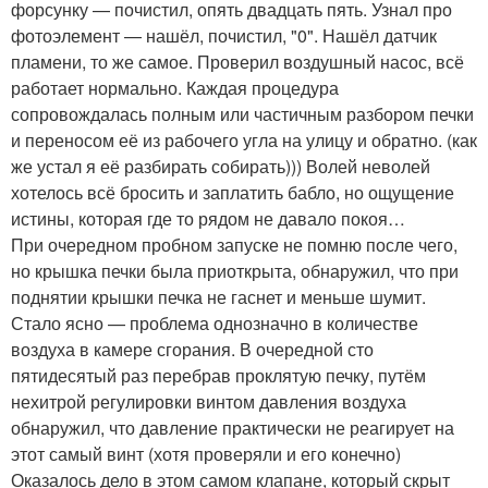
форсунку — почистил, опять двадцать пять. Узнал про
фотоэлемент — нашёл, почистил, "0". Нашёл датчик
пламени, то же самое. Проверил воздушный насос, всё
работает нормально. Каждая процедура
сопровождалась полным или частичным разбором печки
и переносом её из рабочего угла на улицу и обратно. (как
же устал я её разбирать собирать))) Волей неволей
хотелось всё бросить и заплатить бабло, но ощущение
истины, которая где то рядом не давало покоя…
При очередном пробном запуске не помню после чего,
но крышка печки была приоткрыта, обнаружил, что при
поднятии крышки печка не гаснет и меньше шумит.
Стало ясно — проблема однозначно в количестве
воздуха в камере сгорания. В очередной сто
пятидесятый раз перебрав проклятую печку, путём
нехитрой регулировки винтом давления воздуха
обнаружил, что давление практически не реагирует на
этот самый винт (хотя проверяли и его конечно)
Оказалось дело в этом самом клапане, который скрыт