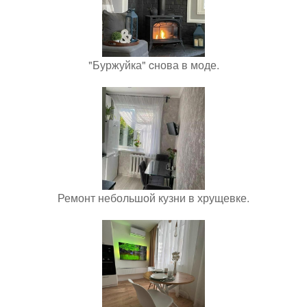
"Буржуйка" cнова в моде.
Ремонт небольшой кузни в хрущевке.