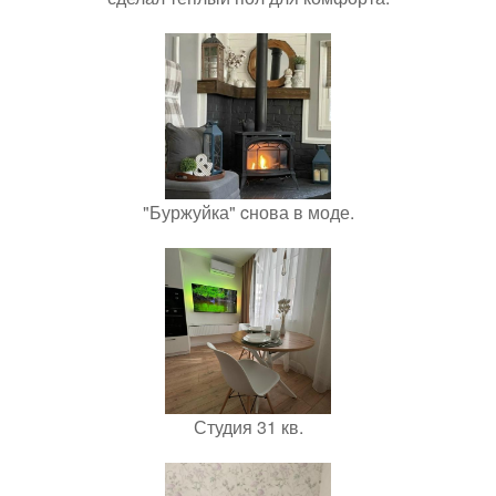
"Буржуйка" cнова в моде.
Студия 31 кв.