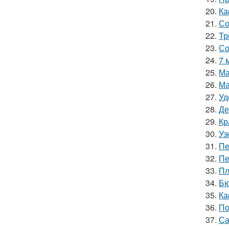
20.
Ка
21.
Со
22.
Тр
23.
Со
24.
7 
25.
Ма
26.
Ма
27.
Уд
28.
Де
29.
Кр
30.
Уз
31.
Пе
32.
Пе
33.
Пл
34.
Бю
35.
Ка
36.
По
37.
Са