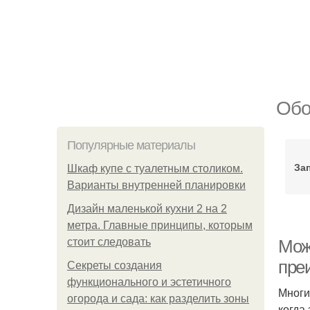
Обо
Популярные материалы
За
Шкаф купе с туалетным столиком.
Варианты внутренней планировки
Дизайн маленькой кухни 2 на 2
метра. Главные принципы, которым
стоит следовать
Мож
пре
Секреты создания
функционального и эстетичного
Многи
огорода и сада: как разделить зоны
когда