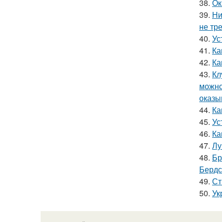
38.
Ок
39.
Ни
не тр
40.
Ус
41.
Ка
42.
Ка
43.
Кл
можно
оказы
44.
Ка
45.
Ус
46.
Ка
47.
Лу
48.
Бр
Бердс
49.
Ст
50.
Ук