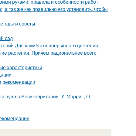
воими руками: правила и особенности работ
, а так же как правильно его установить, чтобы
етоды и советы
ый сад
стений Для клумбы непрерывного цветения
тние растения. Причем рациональнее всего
кие характеристики
дации
 и рекомендации
р нуво в Великобритании. У. Моррис, О.
рекомендации