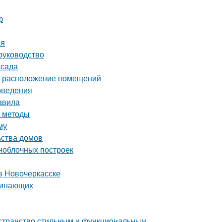
ф
ия
руководство
 сада
ое расположение помещений
оведения
авила
е методы
му
ьства домов
ноблочных построек
в Новочеркасске
ачинающих
остранство стильным и функциональным