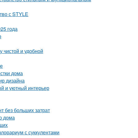
ство с STYLE
25 года
о
у чистой и удобной
ре
истки дома
мир дизайна
ый и уютный интерьер
т без больших затрат
о дома
щих
флорариум с суккулентами