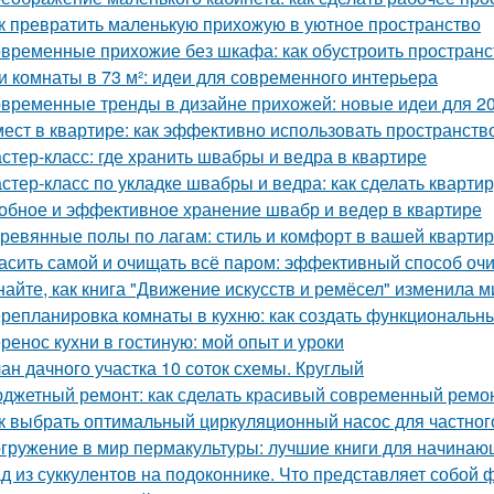
к превратить маленькую прихожую в уютное пространство
временные прихожие без шкафа: как обустроить простран
и комнаты в 73 м²: идеи для современного интерьера
временные тренды в дизайне прихожей: новые идеи для 20
мест в квартире: как эффективно использовать пространств
стер-класс: где хранить швабры и ведра в квартире
стер-класс по укладке швабры и ведра: как сделать квартир
обное и эффективное хранение швабр и ведер в квартире
ревянные полы по лагам: стиль и комфорт в вашей кварти
асить самой и очищать всё паром: эффективный способ оч
найте, как книга "Движение искусств и ремёсел" изменила 
репланировка комнаты в кухню: как создать функциональн
ренос кухни в гостиную: мой опыт и уроки
ан дачного участка 10 соток схемы. Круглый
джетный ремонт: как сделать красивый современный ремон
к выбрать оптимальный циркуляционный насос для частног
гружение в мир пермакультуры: лучшие книги для начинаю
д из суккулентов на подоконнике. Что представляет собой 