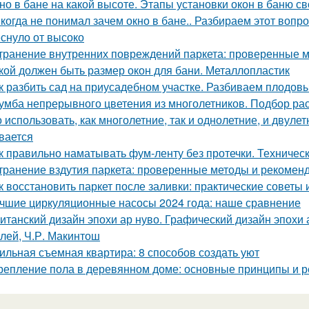
но в бане на какой высоте. Этапы установки окон в баню с
когда не понимал зачем окно в бане.. Разбираем этот вопрос
еснуло от высоко
транение внутренних повреждений паркета: проверенные м
кой должен быть размер окон для бани. Металлопластик
к разбить сад на приусадебном участке. Разбиваем плодов
умба непрерывного цветения из многолетников. Подбор ра
 использовать, как многолетние, так и однолетние, и двуле
вается
к правильно наматывать фум-ленту без протечки. Техничес
транение вздутия паркета: проверенные методы и рекомен
к восстановить паркет после заливки: практические советы
чшие циркуляционные насосы 2024 года: наше сравнение
итанский дизайн эпохи ар нуво. Графический дизайн эпохи а
лей, Ч.Р. Макинтош
ильная съемная квартира: 8 способов создать уют
репление пола в деревянном доме: основные принципы и 