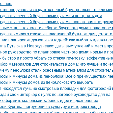
dlines:
ственноручно ли создать клееный брус: реальность или ми
 сделать клееный брус своими руками и построить дом
 сделать клееный брус своими руками: пошаговая инструкц
вные этапы технологии сборки брусового дома: пошаговое 
 сделать милого ежика из пластиковой бутылки для детского
шие планировки домов и коттеджей: как выбрать идеальн
ппа Бутырка в Новокузнецке: даты выступлений и места пр
ное руководство по планировке частного дома: нормы и пр
к быстро и просто убрать со стекла грунтовку: эффективны
бор материалов для строительства дома: что лучше и поче
чему пеноблоки стали основным материалом для строител
юсы и минусы дома из пеноблока: Все о преимуществах пе
юсы и минусы домов из пеноблоков: что выбрать
е находятся лучшие смотровые площадки для фотографий 
здай свой интерьер с нуля: пошаговое руководство для н
к оформить маленький кабинет: идеи и вдохновение
зеи Кургана: погружение в культуру и историю города
еображение маленького кабинета: как сделать рабочее пр