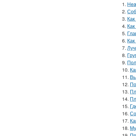
1.
Hea
2.
Соб
3.
Как
4.
Как
5.
Гла
6.
Как
7.
Луч
8.
Гру
9.
Пол
10.
Ка
11.
Вы
12.
По
13.
Пл
14.
Пл
15.
Гд
16.
Со
17.
Ка
18.
Му
19.
Пр