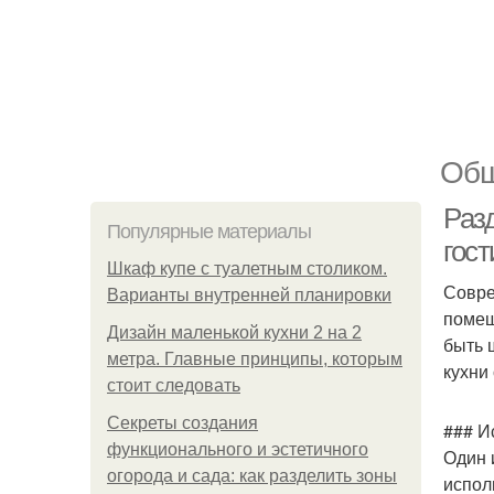
Общ
Раз
Популярные материалы
гос
Шкаф купе с туалетным столиком.
Совре
Варианты внутренней планировки
помещ
Дизайн маленькой кухни 2 на 2
быть 
метра. Главные принципы, которым
кухни 
стоит следовать
Секреты создания
### И
функционального и эстетичного
Один 
огорода и сада: как разделить зоны
испол