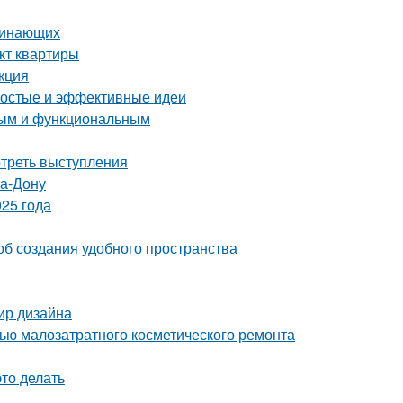
ачинающих
кт квартиры
кция
ростые и эффективные идеи
тным и функциональным
отреть выступления
на-Дону
25 года
об создания удобного пространства
мир дизайна
щью малозатратного косметического ремонта
это делать