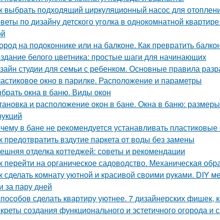
к выбрать подходящий циркуляционный насос для отоплен
веты по дизайну детского уголка в однокомнатной квартир
ой
ород на подоконнике или на балконе. Как превратить балко
здание белого цветника: простые шаги для начинающих
зайн студии для семьи с ребенком. Основные правила разр
астиковое окно в парилке. Расположение и параметры
брать окна в баню. Виды окон
тановка и расположение окон в бане. Окна в баню: размеры
рукций
чему в бане не рекомендуется устанавливать пластиковые о
к предотвратить вздутие паркета от воды без замены
ешняя отделка коттеджей: советы и рекомендации
к перейти на органическое садоводство. Механическая обр
к сделать комнату уютной и красивой своими руками. DIY ме
и за пару дней
способов сделать квартиру уютнее. 7 дизайнерских фишек, к
креты создания функционального и эстетичного огорода и с