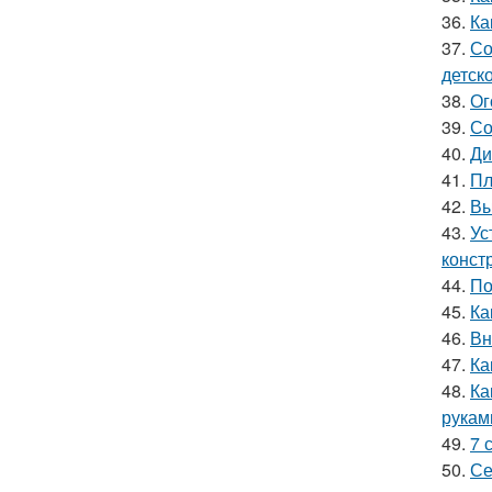
36.
Ка
37.
Со
детск
38.
Ог
39.
Со
40.
Ди
41.
Пл
42.
Вы
43.
Ус
конст
44.
По
45.
Ка
46.
Вн
47.
Ка
48.
Ка
рукам
49.
7 
50.
Се