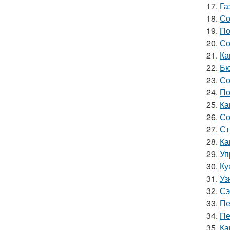
17.
Га
18.
Со
19.
По
20.
Со
21.
Ка
22.
Бю
23.
Со
24.
По
25.
Ка
26.
Со
27.
Ст
28.
Ка
29.
Уп
30.
Ку
31.
Уз
32.
Сэ
33.
Пе
34.
Пе
35.
Ка