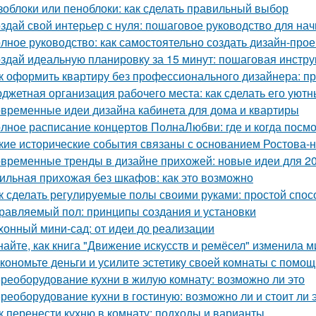
зоблоки или пеноблоки: как сделать правильный выбор
здай свой интерьер с нуля: пошаговое руководство для н
лное руководство: как самостоятельно создать дизайн-прое
здай идеальную планировку за 15 минут: пошаговая инстру
к оформить квартиру без профессионального дизайнера: п
джетная организация рабочего места: как сделать его ую
временные идеи дизайна кабинета для дома и квартиры
лное расписание концертов ПолнаЛюбви: где и когда посм
кие исторические события связаны с основанием Ростова-
временные тренды в дизайне прихожей: новые идеи для 20
ильная прихожая без шкафов: как это возможно
к сделать регулируемые полы своими руками: простой спос
равляемый пол: принципы создания и установки
хонный мини-сад: от идеи до реализации
найте, как книга "Движение искусств и ремёсел" изменила 
кономьте деньги и усилите эстетику своей комнаты с помо
реоборудование кухни в жилую комнату: возможно ли это
реоборудование кухни в гостиную: возможно ли и стоит ли 
к перенести кухню в комнату: подходы и варианты