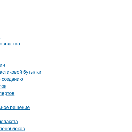
я
ководство
сии
ластиковой бутылки
о созданию
лок
пертов
ивное решение
лопакета
 пеноблоков