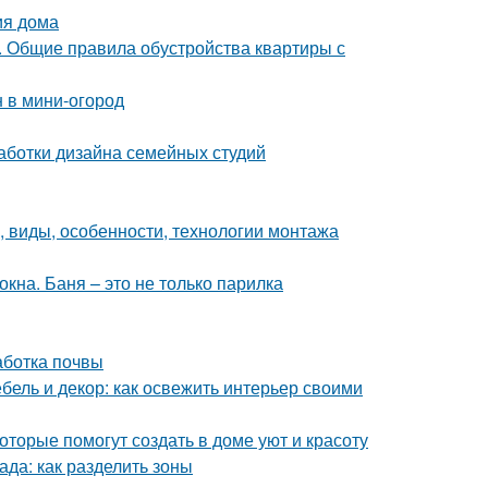
ия дома
е. Общие правила обустройства квартиры с
н в мини-огород
аботки дизайна семейных студий
, виды, особенности, технологии монтажа
кна. Баня – это не только парилка
аботка почвы
бель и декор: как освежить интерьер своими
оторые помогут создать в доме уют и красоту
ада: как разделить зоны