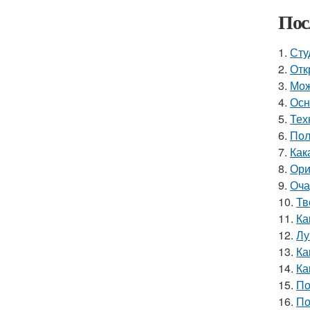
Пос
1.
Сту
2.
Отк
3.
Мож
4.
Осн
5.
Тех
6.
Пол
7.
Как
8.
Ори
9.
Оча
10.
Тв
11.
Ка
12.
Лу
13.
Ка
14.
Ка
15.
По
16.
По