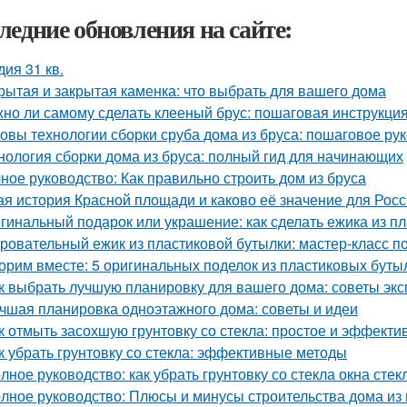
ледние обновления на сайте:
дия 31 кв.
рытая и закрытая каменка: что выбрать для вашего дома
но ли самому сделать клееный брус: пошаговая инструкци
овы технологии сборки сруба дома из бруса: пошаговое ру
нология сборки дома из бруса: полный гид для начинающих
ное руководство: Как правильно строить дом из бруса
ая история Красной площади и каково её значение для Рос
гинальный подарок или украшение: как сделать ежика из п
ровательный ежик из пластиковой бутылки: мастер-класс п
орим вместе: 5 оригинальных поделок из пластиковых буты
к выбрать лучшую планировку для вашего дома: советы экс
чшая планировка одноэтажного дома: советы и идеи
к отмыть засохшую грунтовку со стекла: простое и эффект
к убрать грунтовку со стекла: эффективные методы
лное руководство: как убрать грунтовку со стекла окна стек
лное руководство: Плюсы и минусы строительства дома из