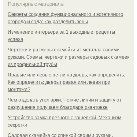
Популярные материалы
Секреты создания функционального и эстетичного
огорода и сада: как разделить зоны
Изменение интерьера за 1 выходные: рецепты
успеха
Чертежи и размеры скамейки из металла своими
руками. Схемы, чертежи и размеры садовых скамеек
из профильной трубы
Правые или левые петли на дверь, как определить.
Как определить: дверь правая или левая при
монтаже?
Чем отделать угол арки. Четкие линии и защиту от
разрушения получаем благодаря окантовке
Устройство замка врезного с защелкой. Механизм
секретки
Садовая скамейка со спинкой своими руками.