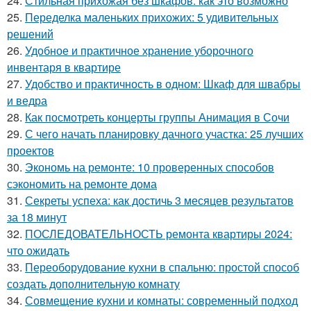
24.
Стильная прихожая без шкафов: как это возможно
25.
Переделка маленьких прихожих: 5 удивительных
решений
26.
Удобное и практичное хранение уборочного
инвентаря в квартире
27.
Удобство и практичность в одном: Шкаф для швабры
и ведра
28.
Как посмотреть концерты группы Анимация в Сочи
29.
С чего начать планировку дачного участка: 25 лучших
проектов
30.
Экономь на ремонте: 10 проверенных способов
сэкономить на ремонте дома
31.
Секреты успеха: как достичь 3 месяцев результатов
за 18 минут
32.
ПОСЛЕДОВАТЕЛЬНОСТЬ ремонта квартиры 2024:
что ожидать
33.
Переоборудование кухни в спальню: простой способ
создать дополнительную комнату
34.
Совмещение кухни и комнаты: современный подход