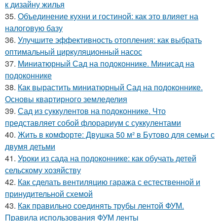
к дизайну жилья
35.
Объединение кухни и гостиной: как это влияет на
налоговую базу
36.
Улучшите эффективность отопления: как выбрать
оптимальный циркуляционный насос
37.
Миниатюрный Сад на подоконнике. Минисад на
подоконнике
38.
Как вырастить миниатюрный Сад на подоконнике.
Основы квартирного земледелия
39.
Сад из суккулентов на подоконнике. Что
представляет собой флорариум с суккулентами
40.
Жить в комфорте: Двушка 50 м² в Бутово для семьи с
двумя детьми
41.
Уроки из сада на подоконнике: как обучать детей
сельскому хозяйству
42.
Как сделать вентиляцию гаража с естественной и
принудительной схемой
43.
Как правильно соединять трубы лентой ФУМ.
Правила использования ФУМ ленты