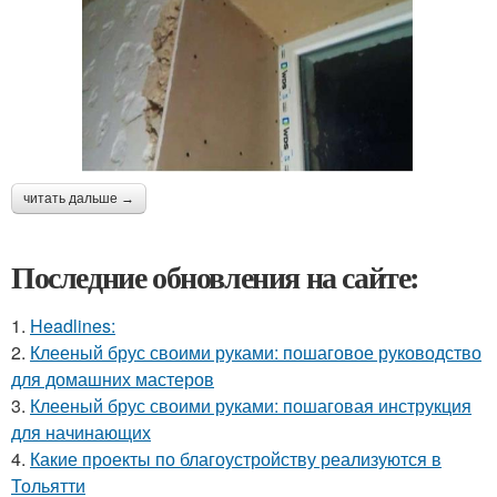
читать дальше →
Последние обновления на сайте:
1.
Headlines:
2.
Клееный брус своими руками: пошаговое руководство
для домашних мастеров
3.
Клееный брус своими руками: пошаговая инструкция
для начинающих
4.
Какие проекты по благоустройству реализуются в
Тольятти