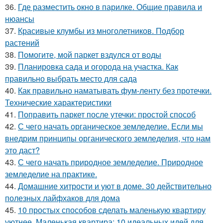
36.
Где разместить окно в парилке. Общие правила и
нюансы
37.
Красивые клумбы из многолетников. Подбор
растений
38.
Помогите, мой паркет вздулся от воды
39.
Планировка сада и огорода на участка. Как
правильно выбрать место для сада
40.
Как правильно наматывать фум-ленту без протечки.
Технические характеристики
41.
Поправить паркет после утечки: простой способ
42.
С чего начать органическое земледелие. Если мы
внедрим принципы органического земледелия, что нам
это даст?
43.
С чего начать природное земледелие. Природное
земледелие на практике.
44.
Домашние хитрости и уют в доме. 30 действительно
полезных лайфхаков для дома
45.
10 простых способов сделать маленькую квартиру
уютнее. Маленькая квартира: 10 идеальных идей для