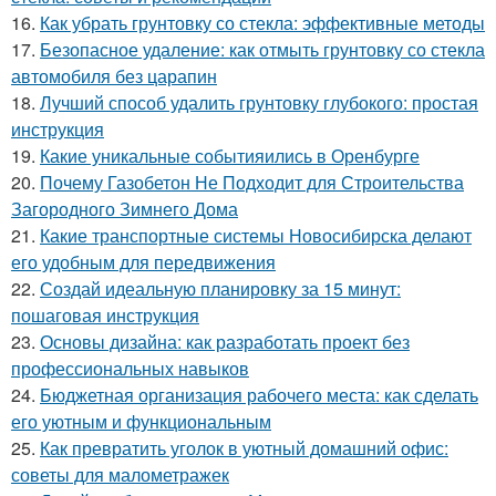
16.
Как убрать грунтовку со стекла: эффективные методы
17.
Безопасное удаление: как отмыть грунтовку со стекла
автомобиля без царапин
18.
Лучший способ удалить грунтовку глубокого: простая
инструкция
19.
Какие уникальные событияились в Оренбурге
20.
Почему Газобетон Не Подходит для Строительства
Загородного Зимнего Дома
21.
Какие транспортные системы Новосибирска делают
его удобным для передвижения
22.
Создай идеальную планировку за 15 минут:
пошаговая инструкция
23.
Основы дизайна: как разработать проект без
профессиональных навыков
24.
Бюджетная организация рабочего места: как сделать
его уютным и функциональным
25.
Как превратить уголок в уютный домашний офис:
советы для малометражек