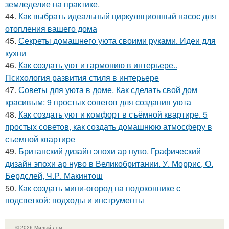
земледелие на практике.
44.
Как выбрать идеальный циркуляционный насос для
отопления вашего дома
45.
Секреты домашнего уюта своими руками. Идеи для
кухни
46.
Как создать уют и гармонию в интерьере..
Психология развития стиля в интерьере
47.
Советы для уюта в доме. Как сделать свой дом
красивым: 9 простых советов для создания уюта
48.
Как создать уют и комфорт в съёмной квартире. 5
простых советов, как создать домашнюю атмосферу в
съемной квартире
49.
Британский дизайн эпохи ар нуво. Графический
дизайн эпохи ар нуво в Великобритании. У. Моррис, О.
Бердслей, Ч.Р. Макинтош
50.
Как создать мини-огород на подоконнике с
подсветкой: подходы и инструменты
© 2026 Милый дом