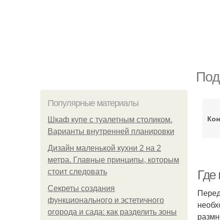
Под
Популярные материалы
Кон
Шкаф купе с туалетным столиком.
Варианты внутренней планировки
Дизайн маленькой кухни 2 на 2
метра. Главные принципы, которым
стоит следовать
Где
Секреты создания
Перед
функционального и эстетичного
необх
огорода и сада: как разделить зоны
размн