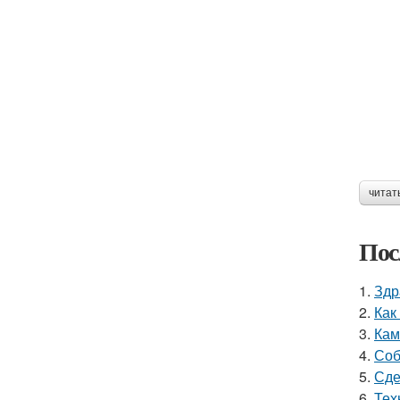
читат
Пос
1.
Здр
2.
Как
3.
Кам
4.
Соб
5.
Сде
6.
Тех