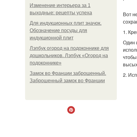
Изменение интерьера за 1
выходные: рецепты успеха
Вот н
сохра
Для индукционных плит значок.
Обозначение посуды для
1. Кр
индукционной плит
Один 
Лэпбук огород на подоконнике для
испол
дошкольников. Лэпбук «Огород на
чтобы
подоконнике»
высых
Замок во Франции заброшенный.
2. Ис
Заброшенный замок во Франции