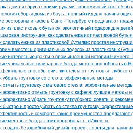
рка дома из бруса своими руками: экономичный способ об
нология сборки дома из бруса: полный гид для начинающих
ие рестораны и кафе в Санкт-Петербурге предлагают трад
ик из пластиковых бутылок: экологичный подарок для детей
шаговая инструкция: как сделать ежа из пластиковой бутыл
к сделать ежика из пластиковой бутылки: простая инструкци
орим вместе: 5 оригинальных поделок из пластиковых буты
кие интересные факты о промышленной истории Нижнего 
кие уникальные кулинарные блюда можно попробовать в Н
фективные способы очистки стекла от грунтовки глубоког
к убрать грунтовку со стекла: эффективные методы
к отмыть грунтовку с матового стекла: эффективные методы
к эффективно отмыть грунтовку с кафеля: лучшие методы и
к эффективно убрать грунтовку глубокого: советы и рекоме
к быстро и просто убрать со стекла грунтовку: эффективны
фективность и комфорт: какие преимущества предлагают д
кие местные блюда стоит попробовать в Ижевске
к создать безошибочный дизайн-проект: советы для начин