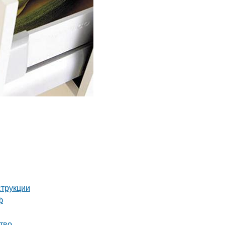
струкции
ф
тво