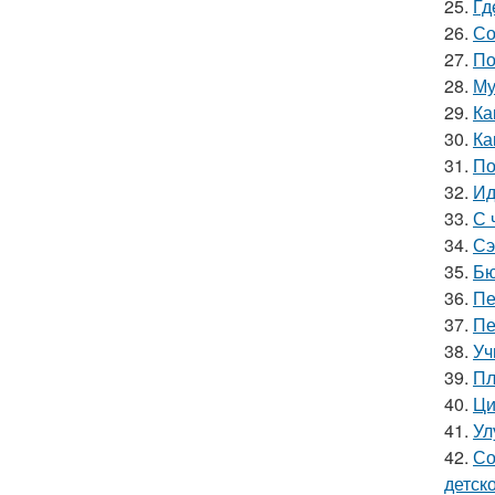
25.
Гд
26.
Со
27.
По
28.
Му
29.
Ка
30.
Ка
31.
По
32.
Ид
33.
С 
34.
Сэ
35.
Бю
36.
Пе
37.
Пе
38.
Уч
39.
Пл
40.
Ци
41.
Ул
42.
Со
детск