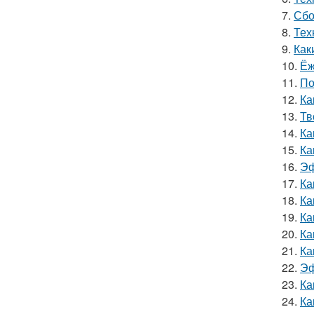
7.
Сбо
8.
Тех
9.
Как
10.
Ёж
11.
По
12.
Ка
13.
Тв
14.
Ка
15.
Ка
16.
Эф
17.
Ка
18.
Ка
19.
Ка
20.
Ка
21.
Ка
22.
Эф
23.
Ка
24.
Ка