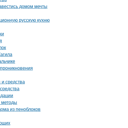
завестись домом мечты
иционную русскую кухню
ки
я
лок
Тагила
альчике
о проникновения
 и средства
 средства
ндации
е методы
ома из пеноблоков
ающих