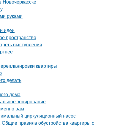
в Новочеркасске
ту
ими руками
 и идеи
ое пространство
отреть выступления
ортнее
 перепланировки квартиры
р
это делать
ного дома
мальное зонирование
именно вам
птимальный циркуляционный насос
е. Общие правила обустройства квартиры с