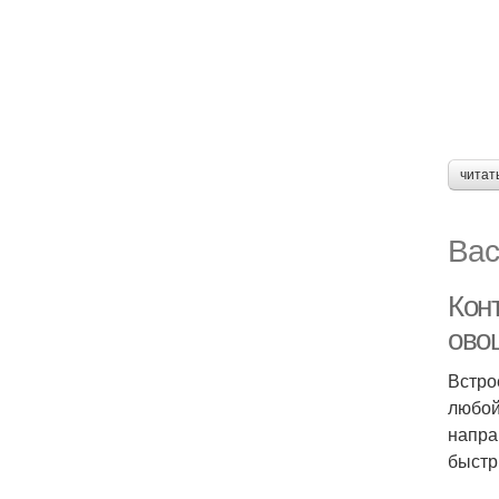
читат
Вас
Кон
ово
Встро
любой
напра
быстр