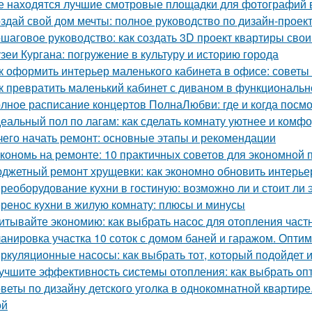
е находятся лучшие смотровые площадки для фотографий 
здай свой дом мечты: полное руководство по дизайн-проек
шаговое руководство: как создать 3D проект квартиры сво
зеи Кургана: погружение в культуру и историю города
к оформить интерьер маленького кабинета в офисе: советы
к превратить маленький кабинет с диваном в функциональн
лное расписание концертов ПолнаЛюбви: где и когда посм
еальный пол по лагам: как сделать комнату уютнее и комф
чего начать ремонт: основные этапы и рекомендации
кономь на ремонте: 10 практичных советов для экономной
джетный ремонт хрущевки: как экономно обновить интерье
реоборудование кухни в гостиную: возможно ли и стоит ли 
ренос кухни в жилую комнату: плюсы и минусы
итывайте экономию: как выбрать насос для отопления част
анировка участка 10 соток с домом баней и гаражом. Опти
ркуляционные насосы: как выбрать тот, который подойдет 
учшите эффективность системы отопления: как выбрать о
веты по дизайну детского уголка в однокомнатной квартир
ой