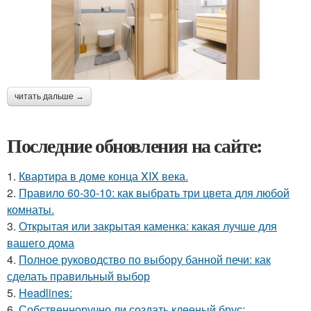
читать дальше →
Последние обновления на сайте:
1.
Квартира в доме конца XIX века.
2.
Правило 60-30-10: как выбрать три цвета для любой
комнаты.
3.
Открытая или закрытая каменка: какая лучше для
вашего дома
4.
Полное руководство по выбору банной печи: как
сделать правильный выбор
5.
Headlines:
6.
Собственноручно ли создать клееный брус: