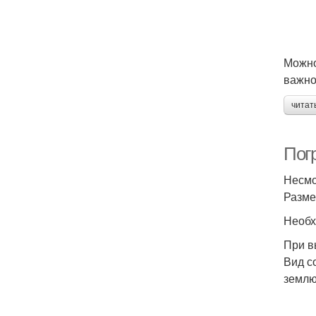
Можно
важно
читат
Пог
Несмо
Разме
Необх
При в
Вид с
землю