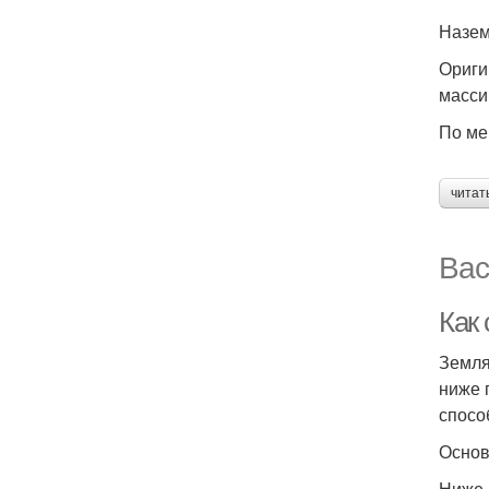
Назем
Ориги
масси
По ме
читат
Вас
Как
Земля
ниже 
спосо
Основ
Ниже 