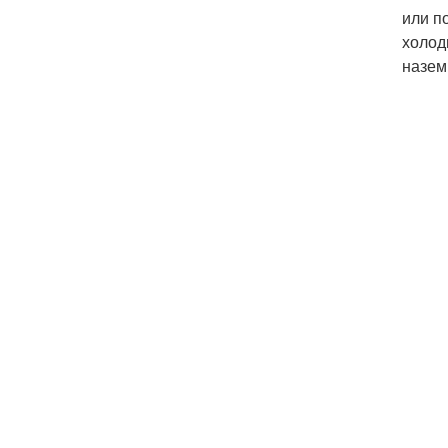
или п
холод
назем