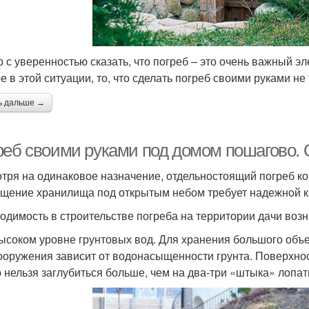
 с уверенностью сказать, что погреб – это очень важный эл
е в этой ситуации, то, что сделать погреб своими руками не
ь дальше →
реб своими руками под домом пошагово. 
тря на одинаковое назначение, отдельностоящий погреб ко
щение хранилища под открытым небом требует надежной к
одимость в строительстве погреба на территории дачи возни
ысоком уровне грунтовых вод. Для хранения большого объ
ооружения зависит от водонасыщенности грунта. Поверхност
 нельзя заглубиться больше, чем на два-три «штыка» лопат