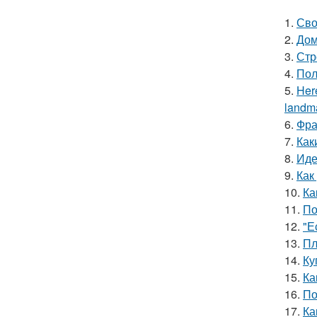
1.
Сво
2.
Дом
3.
Стр
4.
Пол
5.
Here
landma
6.
Фра
7.
Как
8.
Иде
9.
Как
10.
Ка
11.
По
12.
"Е
13.
Пл
14.
Ку
15.
Ка
16.
По
17.
Ка