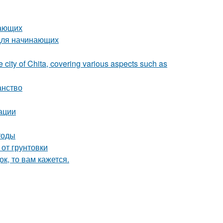
нающих
 для начинающих
e city of Chita, covering various aspects such as
анство
ации
тоды
 от грунтовки
к, то вам кажется.