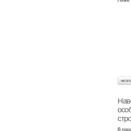
читат
Нав
осо
стр
В наш