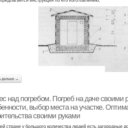
ь дальше →
ес над погребом. Погреб на даче своими 
бенности, выбор места на участке. Опти
оительства своими руками
ей стране у большого количества людей есть загородные до