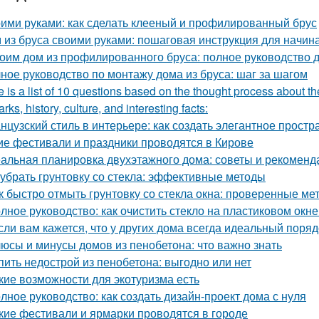
ими руками: как сделать клееный и профилированный брус
 из бруса своими руками: пошаговая инструкция для начи
оим дом из профилированного бруса: полное руководство
ное руководство по монтажу дома из бруса: шаг за шагом
 is a list of 10 questions based on the thought process about th
rks, history, culture, and interesting facts:
нцузский стиль в интерьере: как создать элегантное простр
ие фестивали и праздники проводятся в Кирове
альная планировка двухэтажного дома: советы и рекоменд
 убрать грунтовку со стекла: эффективные методы
к быстро отмыть грунтовку со стекла окна: проверенные ме
лное руководство: как очистить стекло на пластиковом окне
сли вам кажется, что у других дома всегда идеальный порядо
юсы и минусы домов из пенобетона: что важно знать
пить недострой из пенобетона: выгодно или нет
кие возможности для экотуризма есть
лное руководство: как создать дизайн-проект дома с нуля
кие фестивали и ярмарки проводятся в городе