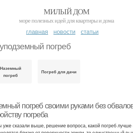
МИЛЫЙ ДОМ
море полезных идей для квартиры и дома
главная
новости
статьи
уподземный погреб
Наземный
Погреб для дачи
погреб
емный погреб своими руками без обвало
ойству погреба
ы уже сказали выше, решение вопроса, какой погреб лучше с
аходятся близко от поверхности земли, то единственный в