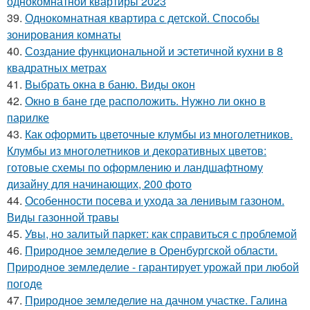
однокомнатной квартиры 2023
39.
Однокомнатная квартира с детской. Способы
зонирования комнаты
40.
Создание функциональной и эстетичной кухни в 8
квадратных метрах
41.
Выбрать окна в баню. Виды окон
42.
Окно в бане где расположить. Нужно ли окно в
парилке
43.
Как оформить цветочные клумбы из многолетников.
Клумбы из многолетников и декоративных цветов:
готовые схемы по оформлению и ландшафтному
дизайну для начинающих, 200 фото
44.
Особенности посева и ухода за ленивым газоном.
Виды газонной травы
45.
Увы, но залитый паркет: как справиться с проблемой
46.
Природное земледелие в Оренбургской области.
Природное земледелие - гарантирует урожай при любой
погоде
47.
Природное земледелие на дачном участке. Галина