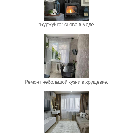
"Буржуйка" cнова в моде.
Ремонт небольшой кузни в хрущевке.