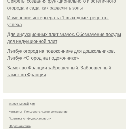
Секреты создания функционального и эстетичного
огорода и сада: как разделить зоны
Изменение интерьера за 1 выходные: рецепты
успеха
Для индукционных плит значок. Обозначение посуды
для индукционной плит
Лэпбук огород на подоконнике для дошкольников.
Лэпбук «Огород на подоконнике»
Замок во Франции заброшенный. Заброшенный
замок во Франции
© 2026 Милый дом
Контакты
Пользовательское соглашение
Политика конфидециальности
Обратная связь