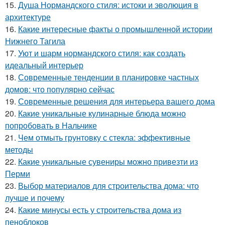
15.
Душа Нормандского стиля: истоки и эволюция в
архитектуре
16.
Какие интересные факты о промышленной истории
Нижнего Тагила
17.
Уют и шарм нормандского стиля: как создать
идеальный интерьер
18.
Современные тенденции в планировке частных
домов: что популярно сейчас
19.
Современные решения для интерьера вашего дома
20.
Какие уникальные кулинарные блюда можно
попробовать в Нальчике
21.
Чем отмыть грунтовку с стекла: эффективные
методы
22.
Какие уникальные сувениры можно привезти из
Перми
23.
Выбор материалов для строительства дома: что
лучше и почему
24.
Какие минусы есть у строительства дома из
пеноблоков