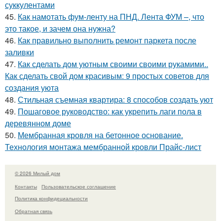
суккулентами
45.
Как намотать фум-ленту на ПНД. Лента ФУМ –, что
это такое, и зачем она нужна?
46.
Как правильно выполнить ремонт паркета после
заливки
47.
Как сделать дом уютным своими своими рукамими..
Как сделать свой дом красивым: 9 простых советов для
создания уюта
48.
Стильная съемная квартира: 8 способов создать уют
49.
Пошаговое руководство: как укрепить лаги пола в
деревянном доме
50.
Мембранная кровля на бетонное основание.
Технология монтажа мембранной кровли Прайс-лист
© 2026 Милый дом
Контакты
Пользовательское соглашение
Политика конфидециальности
Обратная связь