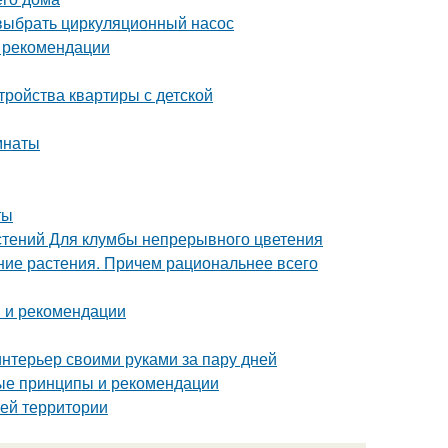
выбрать циркуляционный насос
и рекомендации
тройства квартиры с детской
мнаты
ты
стений Для клумбы непрерывного цветения
тние растения. Причем рациональнее всего
ы и рекомендации
интерьер своими руками за пару дней
ные принципы и рекомендации
оей территории