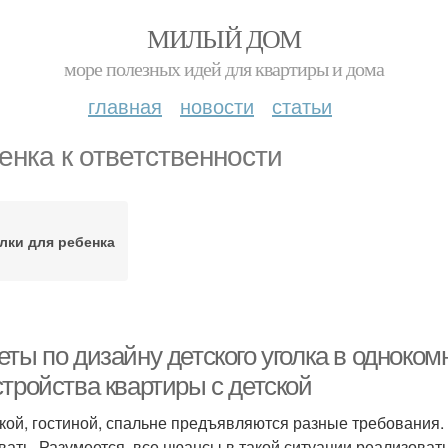
МИЛЫЙ ДОМ
море полезных идей для квартиры и дома
главная
новости
статьи
енка к ответственности
лки для ребенка
еты по дизайну детского уголка в одноко
стройства квартиры с детской
ской, гостиной, спальне предъявляются разные требования
вать. Разумеется, все нюансы в такой ситуации реализоват