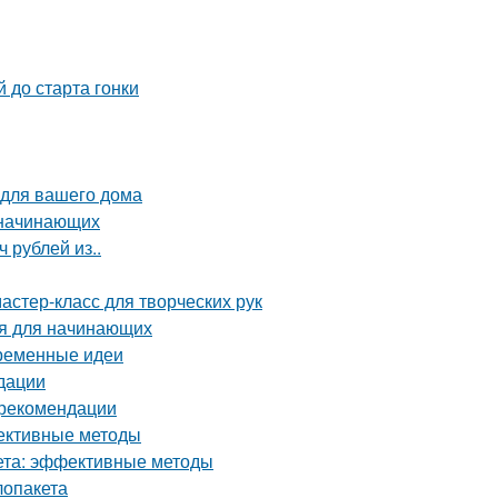
 до старта гонки
 для вашего дома
 начинающих
 рублей из..
астер-класс для творческих рук
ия для начинающих
временные идеи
дации
и рекомендации
фективные методы
кета: эффективные методы
лопакета