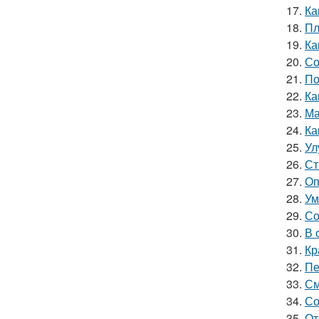
17.
Ка
18.
Пл
19.
Ка
20.
Со
21.
По
22.
Ка
23.
Ма
24.
Ка
25.
Ул
26.
Ст
27.
Оп
28.
Ум
29.
Со
30.
В 
31.
Кр
32.
Пе
33.
См
34.
Со
35.
От