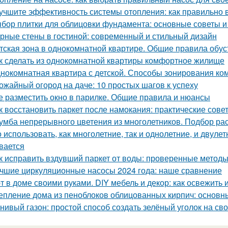
учшите эффективность системы отопления: как правильно 
бор плитки для облицовки фундамента: основные советы 
рные стены в гостиной: современный и стильный дизайн
тская зона в однокомнатной квартире. Общие правила обус
к сделать из однокомнатной квартиры комфортное жилище
нокомнатная квартира с детской. Способы зонирования ко
ожайный огород на даче: 10 простых шагов к успеху
е разместить окно в парилке. Общие правила и нюансы
к восстановить паркет после намокания: практические сове
умба непрерывного цветения из многолетников. Подбор ра
 использовать, как многолетние, так и однолетние, и двуле
вается
к исправить вздувший паркет от воды: проверенные метод
чшие циркуляционные насосы 2024 года: наше сравнение
т в доме своими руками. DIY мебель и декор: как освежить 
епление дома из пеноблоков облицованных кирпич: основ
нивый газон: простой способ создать зелёный уголок на св