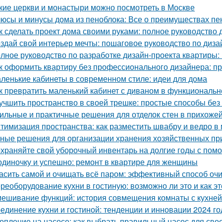
кие церкви и монастыри можно посмотреть в Москве
юсы и минусы дома из пеноблока: Все о преимуществах пе
к сделать проект дома своими руками: полное руководство
здай свой интерьер мечты: пошаговое руководство по диза
лное руководство по разработке дизайн-проекта квартиры:
к оформить квартиру без профессионального дизайнера: п
ленькие кабинеты в современном стиле: идеи для дома
к превратить маленький кабинет с диваном в функциональн
учшить пространство в своей трешке: простые способы бе
ильные и практичные решения для отделок стен в прихожей
тимизация пространства: как разместить швабру и ведро в
ные решения для организации хранения хозяйственных п
храняйте свой уборочный инвентарь на долгие годы с пом
одиночку и успешно: ремонт в квартире для женщины
асить самой и очищать всё паром: эффективный способ оч
реоборудование кухни в гостиную: возможно ли это и как эт
ешивание функций: история совмещения комнаты с кухней
единение кухни и гостиной: тенденции и инновации 2024 го
опление на насосе: как выбрать правильный насос для сво