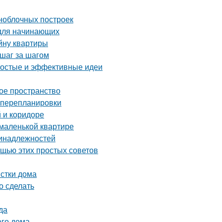
ноблочных построек
 для начинающих
йну квартиры
 шаг за шагом
ростые и эффективные идеи
ое пространство
з перепланировки
 и коридоре
 маленькой квартире
ринадлежностей
ощью этих простых советов
истки дома
о сделать
да
его дома