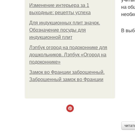
Изменение интерьера за 1
на об
выходные: рецепты успеха
необх
Для индукционных плит значок.
В выб
Обозначение посуды для
индукционной плит
Лэпбук огород на подоконнике для
дошкольников. Лэпбук «Огород на
подоконнике»
Замок во Франции заброшенный.
Заброшенный замок во Франции
читат