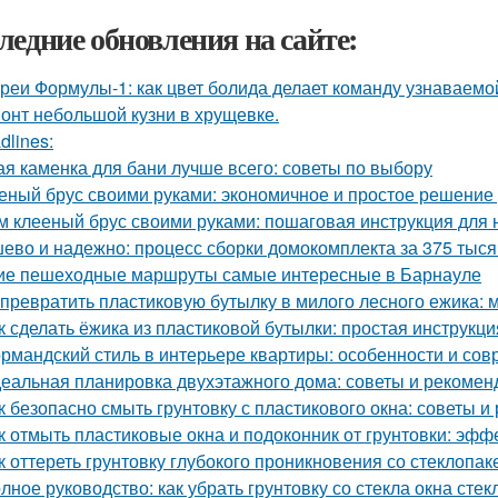
ледние обновления на сайте:
реи Формулы-1: как цвет болида делает команду узнаваемой
онт небольшой кузни в хрущевке.
dlines:
ая каменка для бани лучше всего: советы по выбору
еный брус своими руками: экономичное и простое решение
м клееный брус своими руками: пошаговая инструкция для
ево и надежно: процесс сборки домокомплекта за 375 тысяч
ие пешеходные маршруты самые интересные в Барнауле
 превратить пластиковую бутылку в милого лесного ежика: м
к сделать ёжика из пластиковой бутылки: простая инструкц
рмандский стиль в интерьере квартиры: особенности и со
еальная планировка двухэтажного дома: советы и рекомен
к безопасно смыть грунтовку с пластикового окна: советы 
к отмыть пластиковые окна и подоконник от грунтовки: эф
к оттереть грунтовку глубокого проникновения со стеклопа
лное руководство: как убрать грунтовку со стекла окна стек