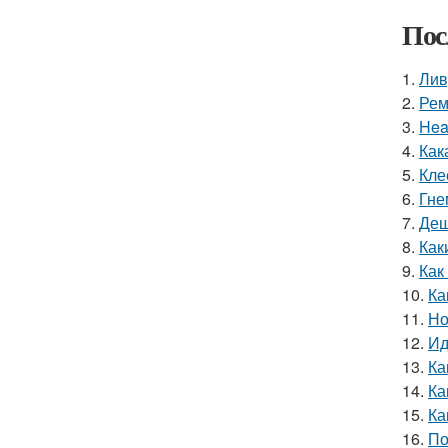
Пос
1.
Лив
2.
Рем
3.
Hea
4.
Как
5.
Кле
6.
Гне
7.
Деш
8.
Как
9.
Как
10.
Ка
11.
Но
12.
Ид
13.
Ка
14.
Ка
15.
Ка
16.
По