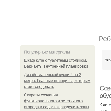
Реб
Популярные материалы
Уго
Шкаф купе с туалетным столиком.
Варианты внутренней планировки
Дизайн маленькой кухни 2 на 2
метра. Главные принципы, которым
стоит следовать
Сов
обу
Секреты создания
функционального и эстетичного
К дет
огорода и сада: как разделить зоны
учиты