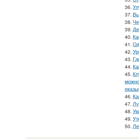
36.
Ул
37.
Вы
38.
Че
39.
Де
40.
Ка
41.
Од
42.
Ур
43.
Гд
44.
Ка
45.
Кл
можно
оказы
46.
Ка
47.
Лу
48.
Ую
49.
Ут
50.
Ле