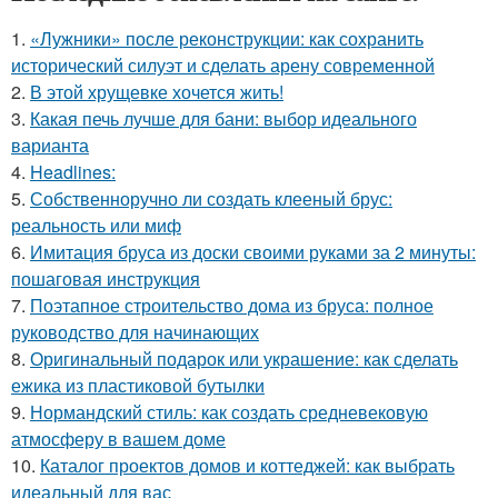
1.
«Лужники» после реконструкции: как сохранить
исторический силуэт и сделать арену современной
2.
В этой хрущевке хочется жить!
3.
Какая печь лучше для бани: выбор идеального
варианта
4.
Headlines:
5.
Собственноручно ли создать клееный брус:
реальность или миф
6.
Имитация бруса из доски своими руками за 2 минуты:
пошаговая инструкция
7.
Поэтапное строительство дома из бруса: полное
руководство для начинающих
8.
Оригинальный подарок или украшение: как сделать
ежика из пластиковой бутылки
9.
Нормандский стиль: как создать средневековую
атмосферу в вашем доме
10.
Каталог проектов домов и коттеджей: как выбрать
идеальный для вас