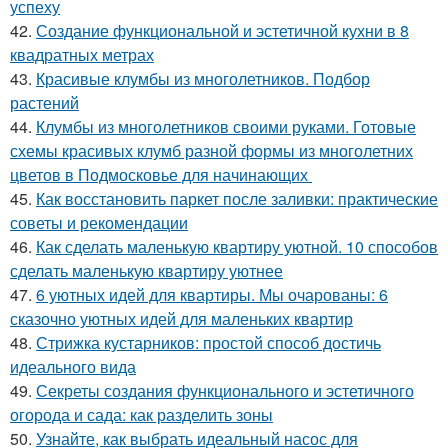
успеху
42.
Создание функциональной и эстетичной кухни в 8
квадратных метрах
43.
Красивые клумбы из многолетников. Подбор
растений
44.
Клумбы из многолетников своими руками. Готовые
схемы красивых клумб разной формы из многолетних
цветов в Подмосковье для начинающих
45.
Как восстановить паркет после заливки: практические
советы и рекомендации
46.
Как сделать маленькую квартиру уютной. 10 способов
сделать маленькую квартиру уютнее
47.
6 уютных идей для квартиры. Мы очарованы: 6
сказочно уютных идей для маленьких квартир
48.
Стрижка кустарников: простой способ достичь
идеального вида
49.
Секреты создания функционального и эстетичного
огорода и сада: как разделить зоны
50.
Узнайте, как выбрать идеальный насос для