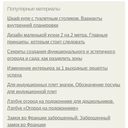
Популярные материалы
Шкаф купе с туалетным столиком. Варианты
внутренней планировки
Дизайн маленькой кухни 2 на 2 метра. Главные
принципы, которым стоит следовать
Секреты создания функционального и эстетичного
огорода и сада: как разделить зоны
Изменение интерьера за 1 выходные: рецепты
успеха
Для индукционных плит значок. Обозначение посуды
для индукционной плит
Лэпбук огород на подоконнике для дошкольников.
Лэпбук «Огород на подоконнике»
Замок во Франции заброшенный. Заброшенный
замок во Франции