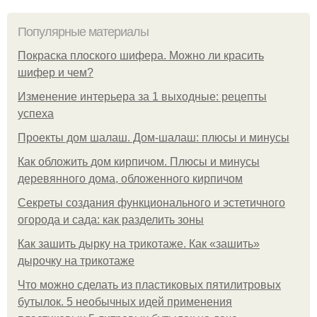
Популярные материалы
Покраска плоского шифера. Можно ли красить
шифер и чем?
Изменение интерьера за 1 выходные: рецепты
успеха
Проекты дом шалаш. Дом-шалаш: плюсы и минусы
Как обложить дом кирпичом. Плюсы и минусы
деревянного дома, обложенного кирпичом
Секреты создания функционального и эстетичного
огорода и сада: как разделить зоны
Как зашить дырку на трикотаже. Как «зашить»
дырочку на трикотаже
Что можно сделать из пластиковых пятилитровых
бутылок. 5 необычных идей применения