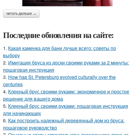
читать дальше →
Последние обновления на сайте:
1.
Какая каменка для бани лучше всего: советы по
выбору
2.
Имитация бруса из доски своими руками за 2 минуты:
пошаговая инструкция
3.
How has St. Petersburg evolved culturally over the
centuries
4.
Клееный брус своими руками: экономичное и простое
решение для вашего дома
5.
Клееный брус своими руками: пошаговая инструкция
для начинающих
6.
Как построить надежный деревянный дом из бруса:
пошаговое руководство
7.
Основные этапы строительства деревянного дома из