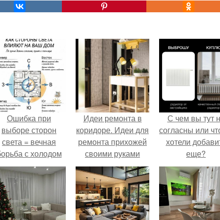
Ошибка при
Идеи ремонта в
С чем вы тут 
выборе сторон
коридоре. Идеи для
согласны или ч
света = вечная
ремонта прихожей
хотели добави
борьба с холодом
своими руками
еще?
или светом.