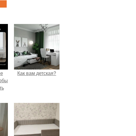
не
Как вам детская?
тобы
ть