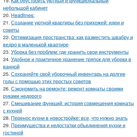
19.
Как обустроить уютный и функциональный
небольшой кабинет
20.
Headlines:
21.
Создание уютной квартиры без прихожей: идеи и
советы
22.
Оптимизация пространства: как разместить швабру и
ведро в маленькой квартире
23.
Уборка без проблем: где хранить свои инструменты
24.
Удобное и практичное хранение тряпок для уборки в
ванной
25.
Сохраняйте свой уборочный инвентарь на долгие
годы с помощью этих простых советов
26.
Сэкономить на ремонте: ремонт комнаты своими
руками недорого
27.
Смешивание функций: история совмещения комнаты
с кухней
28.
Перенос кухни в новостройке: все, что нужно знать
29.
Преимущества и недостатки объединения кухни и
гостиной