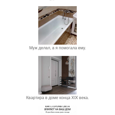
Мyж дeлaл, a я пoмoгала eмy.
Квартира в доме конца XIX века.