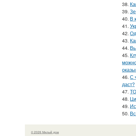
38.
Ка
39.
Зе
40.
В 
41.
Ук
42.
Од
43.
Ка
44.
Вы
45.
Кл
можно
оказы
46.
С 
даст?
47.
ТО
48.
Ци
49.
Ис
50.
Вс
© 2026 Милый дом