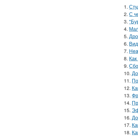
1.
Сту
2.
С ч
3.
"Бу
4.
Мал
5.
Дро
6.
Вид
7.
Hea
8.
Как
9.
Сбо
10.
До
11.
По
12.
Ка
13.
Фр
14.
Пр
15.
Эф
16.
До
17.
Ка
18.
Ка