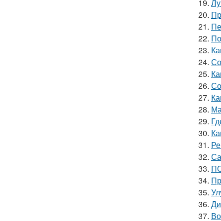
19.
Лу
20.
Пр
21.
Пе
22.
По
23.
Ка
24.
Со
25.
Ка
26.
Со
27.
Ка
28.
Ма
29.
Гд
30.
Ка
31.
Ре
32.
Са
33.
ПО
34.
Пр
35.
Ул
36.
Ди
37.
Во