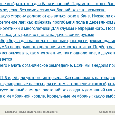
кое выбрать окно для бани и парной. Параметры окон в бан
мледелие без химических удобрений: как это возможно
какую сторону должно открываться окно в бане. Нужно ли о
репление лаг: как избежать прогибания пола в деревянном
нолетники и многолетники Для клумбы непрерывного.. Пос
к посадить красиво цветы на даче своими руками
бор бруса для лаг пола: основные факторы и рекомендаци
умба непрерывного цветения из многолетников. Подбор ра
 использовать, как многолетние, так и однолетние, и двуле
вается
чего начать органическое земледелие. Если мы внедрим пр
П-6 идей для уютного интерьера. Как сэкономить на товара
ркуляционные насосы для системы отопления: как выбрат
кусственный свет для растений: как создать домашний ми
е о мембранной кровле. Кровельные мембраны: какую выб
Контакты
Пользовательское соглашение
Обратная св