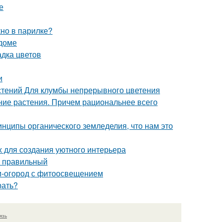
е
кно в парилке?
 доме
адка цветов
и
стений Для клумбы непрерывного цветения
тние растения. Причем рациональнее всего
инципы органического земледелия, что нам это
х для создания уютного интерьера
ь правильный
ни-огород с фитоосвещением
рать?
язь