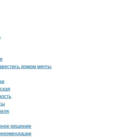
ь
ия
завестись домом мечты
ки
рская
ность
сы
биля
ивное решение
 рекомендации