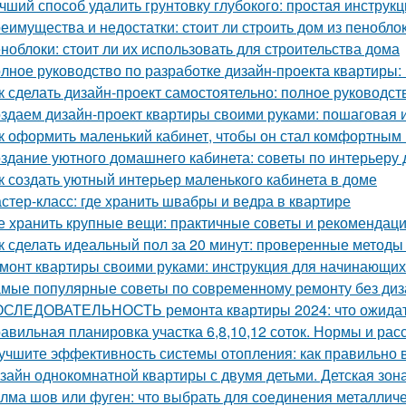
чший способ удалить грунтовку глубокого: простая инструк
еимущества и недостатки: стоит ли строить дом из пенобло
ноблоки: стоит ли их использовать для строительства дома
лное руководство по разработке дизайн-проекта квартиры:
к сделать дизайн-проект самостоятельно: полное руководс
здаем дизайн-проект квартиры своими руками: пошаговая 
к оформить маленький кабинет, чтобы он стал комфортны
здание уютного домашнего кабинета: советы по интерьеру 
к создать уютный интерьер маленького кабинета в доме
стер-класс: где хранить швабры и ведра в квартире
е хранить крупные вещи: практичные советы и рекомендац
к сделать идеальный пол за 20 минут: проверенные методы
монт квартиры своими руками: инструкция для начинающих 
мые популярные советы по современному ремонту без ди
СЛЕДОВАТЕЛЬНОСТЬ ремонта квартиры 2024: что ожида
авильная планировка участка 6,8,10,12 соток. Нормы и ра
учшите эффективность системы отопления: как правильно 
зайн однокомнатной квартиры с двумя детьми. Детская зон
лма шов или фуген: что выбрать для соединения металличе