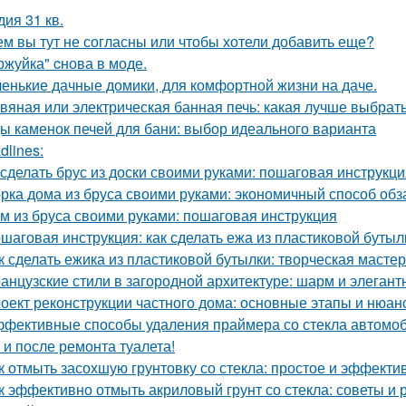
дия 31 кв.
ем вы тут не согласны или чтобы хотели добавить еще?
ржуйка" cнова в моде.
енькие дачные домики, для комфортной жизни на даче.
вяная или электрическая банная печь: какая лучше выбрат
ы каменок печей для бани: выбор идеального варианта
dlines:
 сделать брус из доски своими руками: пошаговая инструкц
рка дома из бруса своими руками: экономичный способ об
м из бруса своими руками: пошаговая инструкция
шаговая инструкция: как сделать ежа из пластиковой бутыл
к сделать ежика из пластиковой бутылки: творческая масте
анцузские стили в загородной архитектуре: шарм и элегант
оект реконструкции частного дома: основные этапы и нюан
фективные способы удаления праймера со стекла автомо
 и после ремонта туалета!
к отмыть засохшую грунтовку со стекла: простое и эффект
к эффективно отмыть акриловый грунт со стекла: советы и