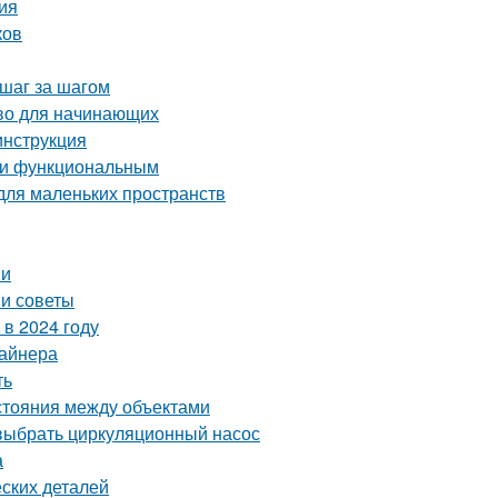
ция
ков
 шаг за шагом
тво для начинающих
инструкция
м и функциональным
для маленьких пространств
ии
 и советы
в 2024 году
зайнера
ть
сстояния между объектами
выбрать циркуляционный насос
а
ских деталей