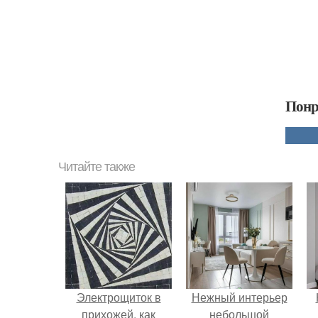
Понр
Читайте также
Электрощиток в
Нежный интерьер
прихожей, как
небольшой