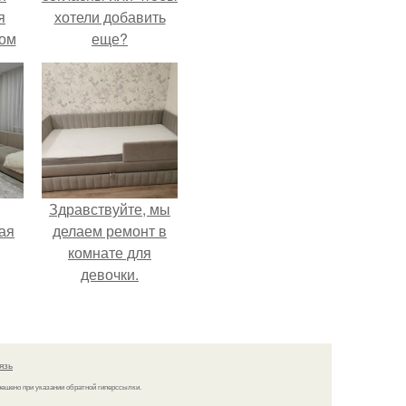
я
хотели добавить
дом
еще?
Здравствуйте, мы
ая
делаем ремонт в
комнате для
девочки.
язь
решено при указании обратной гиперссылки.