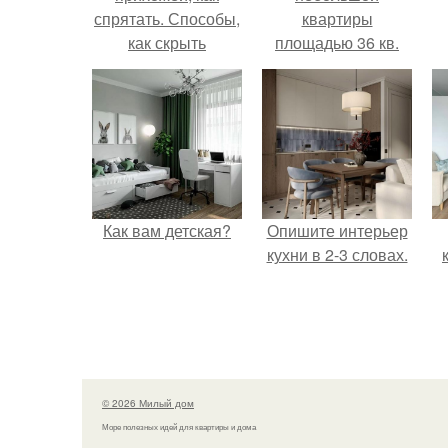
спрятать. Способы,
квартиры
как скрыть
площадью 36 кв.
электрощит в
прихожей
Как вам детская?
Опишите интерьер
кухни в 2-3 словах.
© 2026 Милый дом
Море полезных идей для квартиры и дома