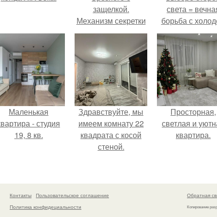
защелкой.
света = вечна
Механизм секретки
борьба с холо
или светом.
Маленькая
Здравствуйте, мы
Просторная,
квартира - студия
имеем комнату 22
светлая и уютн
19, 8 кв.
квадрата с косой
квартира.
стеной.
Контакты
Пользовательское соглашение
Обратная св
Политика конфидециальности
Копирование раз