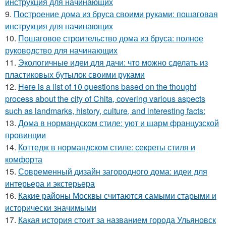
инструкция для начинающих
9.
Построение дома из бруса своими руками: пошаговая
инструкция для начинающих
10.
Пошаговое строительство дома из бруса: полное
руководство для начинающих
11.
Экологичные идеи для дачи: что можно сделать из
пластиковых бутылок своими руками
12.
Here is a list of 10 questions based on the thought
process about the city of Chita, covering various aspects
such as landmarks, history, culture, and interesting facts:
13.
Дома в нормандском стиле: уют и шарм французской
провинции
14.
Коттедж в нормандском стиле: секреты стиля и
комфорта
15.
Современный дизайн загородного дома: идеи для
интерьера и экстерьера
16.
Какие районы Москвы считаются самыми старыми и
исторически значимыми
17.
Какая история стоит за названием города Ульяновск