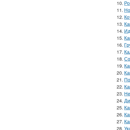
10.
Ро
11.
Но
12.
Ко
13.
Ка
14.
Ид
15.
Ка
16.
Гр
17.
Ка
18.
Со
19.
Ка
20.
Ка
21.
По
22.
Ка
23.
Не
24.
Ди
25.
Ка
26.
Ка
27.
Ка
28.
Ук