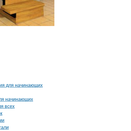
ция для начинающих
для начинающих
ля всех
ок
ми
тали