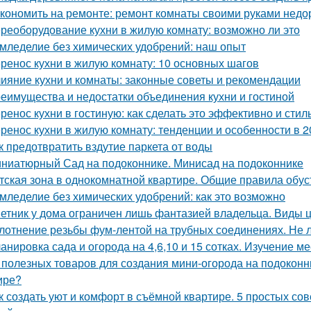
кономить на ремонте: ремонт комнаты своими руками недо
реоборудование кухни в жилую комнату: возможно ли это
мледелие без химических удобрений: наш опыт
ренос кухни в жилую комнату: 10 основных шагов
ияние кухни и комнаты: законные советы и рекомендации
еимущества и недостатки объединения кухни и гостиной
ренос кухни в гостиную: как сделать это эффективно и стил
ренос кухни в жилую комнату: тенденции и особенности в 2
к предотвратить вздутие паркета от воды
ниатюрный Сад на подоконнике. Минисад на подоконнике
тская зона в однокомнатной квартире. Общие правила обус
мледелие без химических удобрений: как это возможно
етник у дома ограничен лишь фантазией владельца. Виды 
лотнение резьбы фум-лентой на трубных соединениях. Не 
анировка сада и огорода на 4,6,10 и 15 сотках. Изучение м
 полезных товаров для создания мини-огорода на подоконни
ире?
к создать уют и комфорт в съёмной квартире. 5 простых со