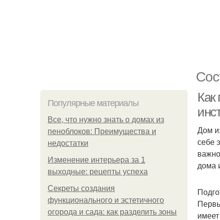
Сос
Как
Популярные материалы
инс
Все, что нужно знать о домах из
Дом и
пеноблоков: Преимущества и
себе 
недостатки
важно
Изменение интерьера за 1
дома 
выходные: рецепты успеха
Секреты создания
Подго
функционального и эстетичного
Первы
огорода и сада: как разделить зоны
имеет