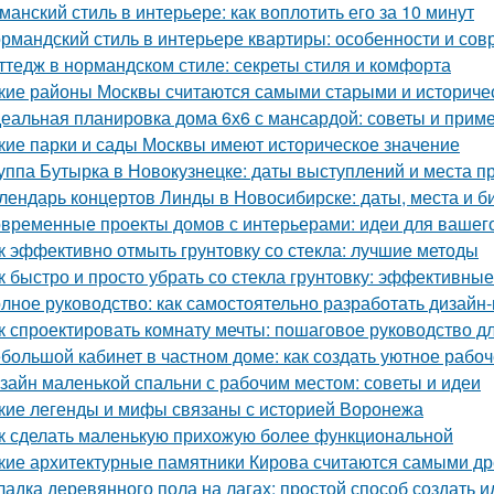
манский стиль в интерьере: как воплотить его за 10 минут
рмандский стиль в интерьере квартиры: особенности и со
ттедж в нормандском стиле: секреты стиля и комфорта
кие районы Москвы считаются самыми старыми и историче
еальная планировка дома 6х6 с мансардой: советы и прим
кие парки и сады Москвы имеют историческое значение
уппа Бутырка в Новокузнецке: даты выступлений и места 
лендарь концертов Линды в Новосибирске: даты, места и б
временные проекты домов с интерьерами: идеи для вашег
к эффективно отмыть грунтовку со стекла: лучшие методы
к быстро и просто убрать со стекла грунтовку: эффективны
лное руководство: как самостоятельно разработать дизайн
к спроектировать комнату мечты: пошаговое руководство 
большой кабинет в частном доме: как создать уютное рабо
зайн маленькой спальни с рабочим местом: советы и идеи
кие легенды и мифы связаны с историей Воронежа
к сделать маленькую прихожую более функциональной
кие архитектурные памятники Кирова считаются самыми д
ладка деревянного пола на лагах: простой способ создать 