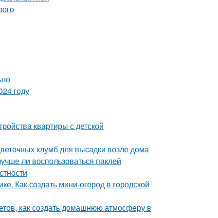
рого
ьно
024 году
тройства квартиры с детской
цветочных клумб для высадки возле дома
лучше ли воспользоваться паклей
естности
ке. Как создать мини-огород в городской
ветов, как создать домашнюю атмосферу в