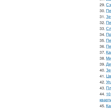
29.
Сэ
30.
Пе
31.
Зе
32.
Пе
33.
Сл
34.
Пр
35.
Пе
36.
Пе
37.
Ка
38.
Ми
39.
Де
40.
Зе
41.
Цв
42.
Уп
43.
Пл
44.
10
кварт
45.
Ка