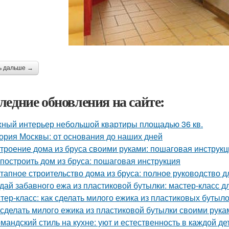
ь дальше →
ледние обновления на сайте:
ный интерьер небольшой квартиры площадью 36 кв.
ория Москвы: от основания до наших дней
троение дома из бруса своими руками: пошаговая инструк
 построить дом из бруса: пошаговая инструкция
тапное строительство дома из бруса: полное руководство 
дай забавного ежа из пластиковой бутылки: мастер-класс д
тер-класс: как сделать милого ежика из пластиковых бутыл
 сделать милого ежика из пластиковой бутылки своими рука
мандский стиль на кухне: уют и естественность в каждой де