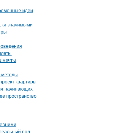
временные идеи
ски значимыми
еры
проведения
илеты
о мечты
е методы
-проект квартиры
для начинающих
чее пространство
ревними
идеальный пол