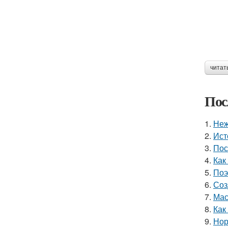
читат
Пос
1.
Неж
2.
Ист
3.
Пос
4.
Как
5.
Поэ
6.
Соз
7.
Мас
8.
Как
9.
Нор