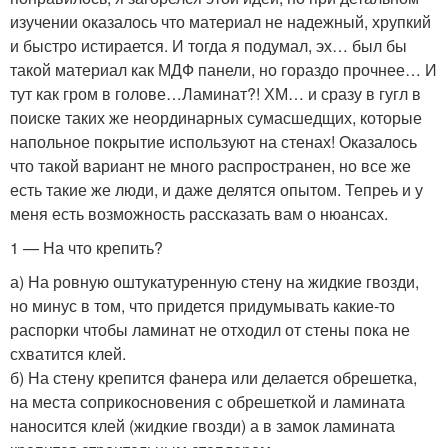
изучении оказалось что материал не надежный, хрупкий
и быстро истирается. И тогда я подумал, эх… был бы
такой материал как МДФ панели, но гораздо прочнее… И
тут как гром в голове…Ламинат?! ХМ… и сразу в гугл в
поиске таких же неординарных сумасшедщих, которые
напольное покрытие используют на стенах! Оказалось
что такой вариант не много распространен, но все же
есть такие же люди, и даже делятся опытом. Тепреь и у
меня есть возможность рассказать вам о нюансах.
1 — На что крепить?
а) На ровную оштукатуренную стену на жидкие гвозди,
но минус в том, что придется придумывать какие-то
распорки чтобы ламинат не отходил от стены пока не
схватится клей.
б) На стену крепится фанера или делается обрешетка,
на места соприкосновения с обрешеткой и ламината
наносится клей (жидкие гвозди) а в замок ламината